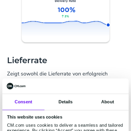
Lieferrate
Zeigt sowohl die Lieferrate von erfolgreich
zugestellten Nachrichten. Ebenfalls einsehbar in
absoluten Mengen. Auf der Bedienerebene gibt
es daneben die wichtigsten Gründe an, warum
Consent
Details
About
Nachrichten nicht zugestellt wurden (*error
mapping*). Mit dieser Information können die
Routen und die Telefonnummerndatenbank
This website uses cookies
verbessert werden.
CM.com uses cookies to deliver a seamless and tailored
experience. By clicking “Accept” you agree with these