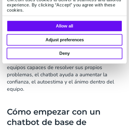
apoyar a los empleados de maneras que los
experience. By clicking “Accept” you agree with these
humanos no pueden, brindándoles la
cookies.
información que necesitan para hacer su trabajo
de manera efectiva desde el primer día. El
Allow all
chatbot no solo mejora la eficiencia tanto para
los recién llegados como para los empleados
Adjust preferences
experimentados, sino que también ahorra tiempo
y energía a los gerentes de línea al dirigir a sus
Deny
equipos hacia las respuestas correctas. Con
equipos capaces de resolver sus propios
problemas, el chatbot ayuda a aumentar la
confianza, el autoestima y el ánimo dentro del
equipo.
Cómo empezar con un
chatbot de base de