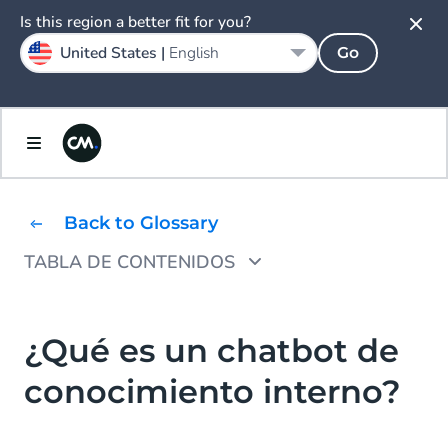
Is this region a better fit for you?
United States |
English
Go
Back to Glossary
TABLA DE CONTENIDOS
¿Cuáles son los beneficios de un chatbot de
conocimiento interno?
¿Qué es un chatbot de
Cómo empezar con un chatbot de base de
conocimiento interno?
conocimiento interna