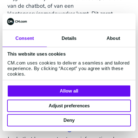
van de chatbot, of van een
klantenservicemedewerker komt. Dit zorgt
opnieuw voor een consistente klantervaring.
Kennisuitwisseling tussen
Consent
Details
About
verschillende afdelingen
This website uses cookies
Een dynamische kennisbank kan ook de
CM.com uses cookies to deliver a seamless and tailored
samenwerking tussen teams verbeteren. Geef
experience. By clicking “Accept” you agree with these
medewerkers van verschillende afdelingen één
cookies.
plek om alle informatie te vinden, te delen en bij
te werken. Hiermee verbeter je de zichtbaarheid
Allow all
van wat andere teams doen. Dit leidt tot meer
begrip, betere samenwerkingen en nieuwe
Adjust preferences
perspectieven.
Deny
HR & Onboarding