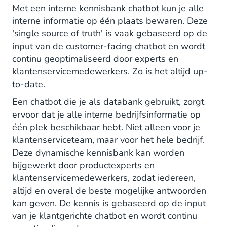
Met een interne kennisbank chatbot kun je alle
Klantenservice
interne informatie op één plaats bewaren. Deze
'single source of truth' is vaak gebaseerd op de
Kennisuitwisseling tussen verschillende
input van de customer-facing chatbot en wordt
afdelingen
continu geoptimaliseerd door experts en
klantenservicemedewerkers. Zo is het altijd up-
HR & Onboarding
to-date.
Voorbeelden van interne kennisbank-
Een chatbot die je als databank gebruikt, zorgt
chatbots
ervoor dat je alle interne bedrijfsinformatie op
één plek beschikbaar hebt. Niet alleen voor je
Aan de slag met een dynamische interne
klantenserviceteam, maar voor het hele bedrijf.
kennisbank
Deze dynamische kennisbank kan worden
bijgewerkt door productexperts en
klantenservicemedewerkers, zodat iedereen,
altijd en overal de beste mogelijke antwoorden
kan geven. De kennis is gebaseerd op de input
van je klantgerichte chatbot en wordt continu