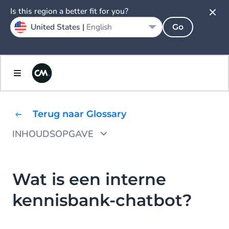
Is this region a better fit for you?
United States |
English
Go
Terug naar Glossary
INHOUDSOPGAVE
Wat zijn de voordelen van een chatbot als
interne kennisbank?
Wat is een interne
Hoe gebruik je een interne Knowledge Base
kennisbank-chatbot?
Chatbot?
Interne processen