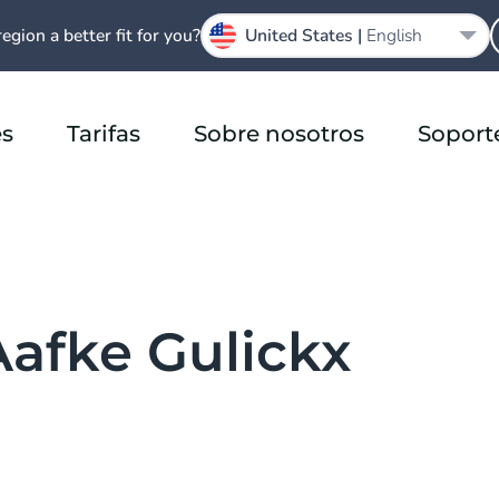
region a better fit for you?
United States |
English
es
Tarifas
Sobre nosotros
Soport
Aafke Gulickx