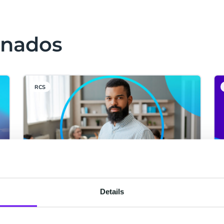
onados
RCS
Details
CM.com observa una
aceleración en el uso de RCS
tras la integración con iOS