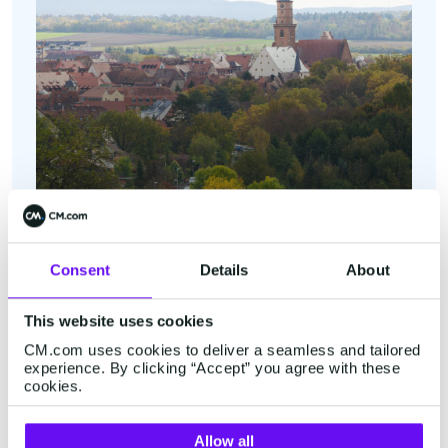
Consent
Details
About
Volkach
This website uses cookies
Industriestrasse 2B
CM.com uses cookies to deliver a seamless and tailored
97332 Volkach
experience. By clicking “Accept” you agree with these
+49 32 221 09 6288
cookies.
Afficher dans Google Maps
Allow all