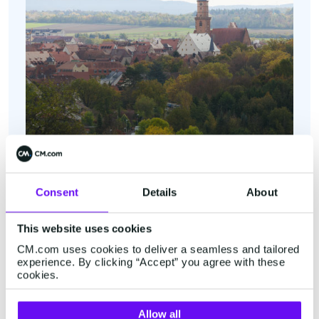
Consent
Details
About
Volkach
This website uses cookies
Industriestrasse 2B
CM.com uses cookies to deliver a seamless and tailored
97332 Volkach
experience. By clicking “Accept” you agree with these
+49 32 221 09 6288
cookies.
Afficher dans Google Maps
Allow all