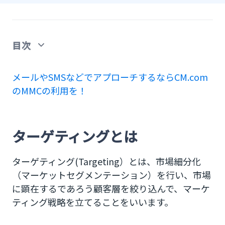
目次
ターゲティングとは
メールやSMSなどでアプローチするならCM.com
のMMCの利用を！
ターゲティングの重要性
マーケティングにおけるターゲティング分析の使い
方
ターゲティングとは
S：セグメンテーション（Segmentation）
ターゲティング(Targeting）とは、市場細分化
T：ターゲティング（Targeting）
（マーケットセグメンテーション）を行い、市場
に顕在するであろう顧客層を絞り込んで、マーケ
P：ポジショニング(Positioning）
ティング戦略を立てることをいいます。
ターゲティングのフレームワーク6R