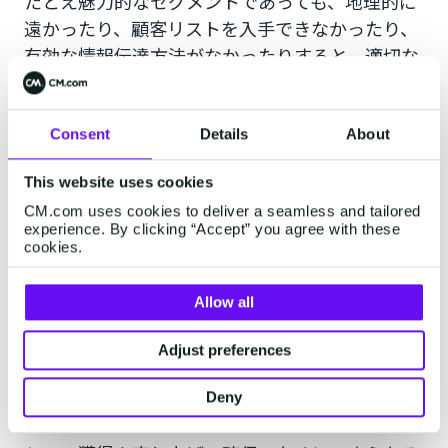
たとえ魅力的なセグメントであっても、地理的に
遠かったり、顧客リストを入手できなかったり、
有効な情報伝達方法がなかったりすると、適切な
マーケティング活動ができません。
インターネットや交通手段の普及により、遠方の
Consent
Details
About
顧客へのアクセスのハードルは年々下がっていま
This website uses cookies
すが、そのセグメントに確実に到達できるまでの
CM.com uses cookies to deliver a seamless and tailored
手段がなければ、顧客に対してアプローチするこ
experience. By clicking “Accept” you agree with these
ともできないでしょう。
cookies.
Allow all
5.Rival：競合状況
Adjust preferences
一般的に、競合他社が大きな地位を占めている市
場の魅力は低いと言えます。
Deny