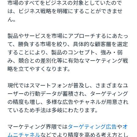
市場のすべてをビジネスの対象としていたので
1.Realistic Scale ：有効な市場規模
は、ビジネス戦略を明確にすることができませ
ん。
2.Rate of Growth：成長性
3.Rank／Ripple Effect：顧客の優先順位／波及
製品やサービスを市場にアプローチするにあたっ
効果
て、勝負する市場を絞り、具体的な顧客層を選定
することにより、製品のコンセプト、強み・弱
4.Reach：到達可能性
み、競合との差別化等に有効なマーケティング戦
5.Rival：競合状況
略を立てやすくなります。
6.Response：測定可能性
現代ではスマートフォンが普及し、さまざまなユ
ーザーの行動データが蓄積され、ターゲティング
ターゲティングの成功例
の精度も増し、多様な広告やチャネルが用意され
事例1＜スターバックス＞
ているため手法は多岐にわたります。
事例2＜無印良品＞
マーケティング界隈では
ターゲティング広告
や
オ
事例3＜QBハウス＞
ムニチャネル
などでより精度を高める考え方とし