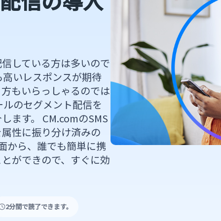
S配信の導入
配信している方は多いので
も高いレスポンスが期待
る方もいらっしゃるのでは
ールのセグメント配信を
ます。 CM.comのSMS
を属性に振り分け済みの
画面から、誰でも簡単に携
ことができので、すぐに効
！
2分間で読了できます。