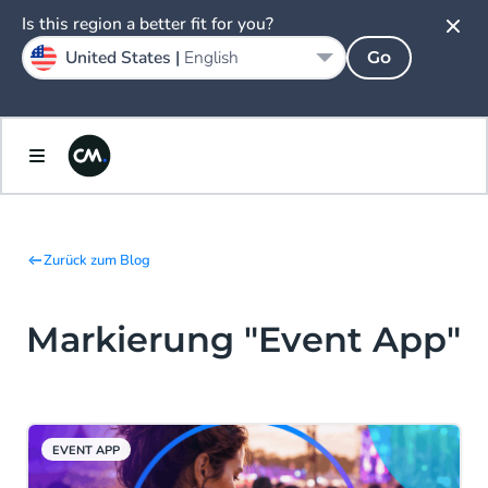
Is this region a better fit for you?
United States |
English
Go
Zurück zum Blog
Markierung "Event App"
EVENT APP