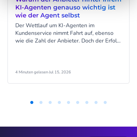
KI-Agenten genauso wichtig ist
wie der Agent selbst
Der Wettlauf um KI-Agenten im
Kundenservice nimmt Fahrt auf, ebenso
wie die Zahl der Anbieter. Doch der Erfolg
hängt nicht allein von der Technologie ab.
Entscheidend ist die Plattform dahinter
und die Frage, wer sie entwickelt, betreibt
und langfristig weiterentwickelt.
4 Minuten gelesen
·
Jul 15, 2026
Item
1
of
9