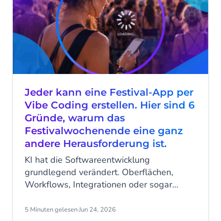
Jeder kann eine Festival-App per
Vibe Coding erstellen. Hier sind 6
Gründe, warum das
Festivalwochenende eine ganz
andere Herausforderung ist.
KI hat die Softwareentwicklung
grundlegend verändert. Oberflächen,
Workflows, Integrationen oder sogar
komplette mobile Anwendungen lassen
sich heute innerhalb weniger Stunden mit
5 Minuten gelesen
·
Jun 24, 2026