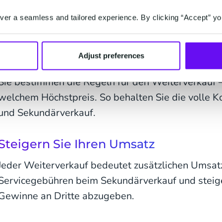
einer Chance, die Fan-Erfahrung zu vertiefen. Hier
er a seamless and tailored experience. By clicking “Accept” yo
Vorteile Ihnen als Veranstalter der Weiterverkauf 
Adjust preferences
Behalten Sie die Kontrolle
Sie bestimmen die Regeln für den Weiterverkauf –
welchem Höchstpreis. So behalten Sie die volle K
und Sekundärverkauf.
Steigern Sie Ihren Umsatz
Jeder Weiterverkauf bedeutet zusätzlichen Umsatz
Servicegebühren beim Sekundärverkauf und steig
Gewinne an Dritte abzugeben.