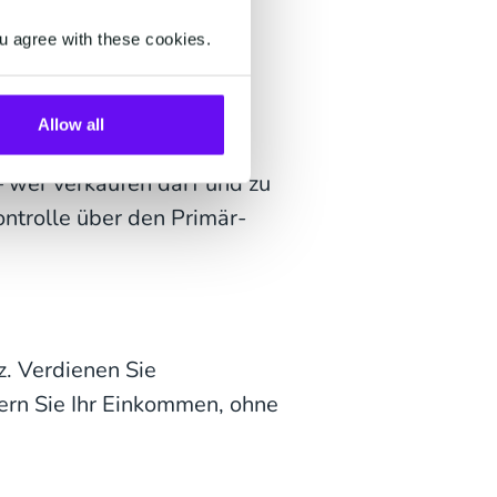
 erfahren Sie, welche
u agree with these cookies.
bietet:
Allow all
 wer verkaufen darf und zu
ontrolle über den Primär-
. Verdienen Sie
ern Sie Ihr Einkommen, ohne