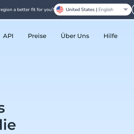
region a better fit for you?
United States |
English
API
Preise
Über Uns
Hilfe
s
die