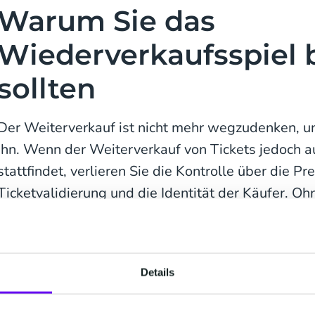
Warum Sie das
Wiederverkaufsspiel 
sollten
Der Weiterverkauf ist nicht mehr wegzudenken, u
ihn. Wenn der Weiterverkauf von Tickets jedoch au
stattfindet, verlieren Sie die Kontrolle über die Pr
Ticketvalidierung und die Identität der Käufer. Oh
entgehen Ihnen Upselling-Möglichkeiten, Fanbin
Loyalität.
Integrieren Sie den Weiterverkauf in Ihr Ticket-
Details
Sie das Erlebnis. Erhalten Sie vollständige Trans
Käufer bis zu jedem neuen Besitzer und machen S