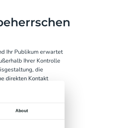
beherrschen
nd Ihr Publikum erwartet
ßerhalb Ihrer Kontrolle
eisgestaltung, die
ne direkten Kontakt
dung und der Aufbau von
Ökosystem und verwandeln
About
parenz vom ursprünglichen
ie jeden Weiterverkauf zu