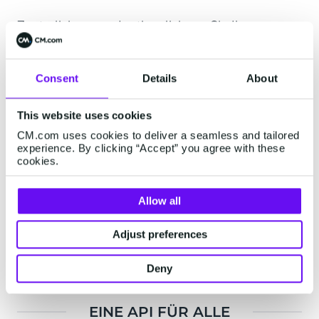
Zentralisieren und rationalisieren Sie Ihre
Messaging-Strategie mit unserer Business
Messaging API, die dafür entwickelt wurde,
mehrere Kanäle über eine einzige API in Ihre
Consent
Details
About
Anwendungen zu integrieren. Erreichen Sie Ihre
Kunden auf einfache Weise über verschiedene
This website uses cookies
Kanäle und sorgen Sie für effiziente und
CM.com uses cookies to deliver a seamless and tailored
einheitliche Interaktionen bei jeder
experience. By clicking “Accept” you agree with these
cookies.
Kommunikation.
Allow all
mehr erfahren
Adjust preferences
Deny
EINE API FÜR ALLE