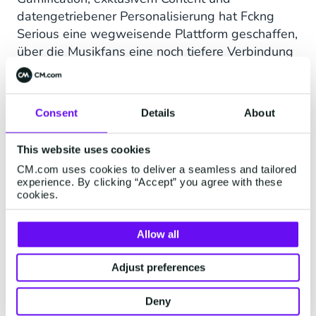
datengetriebener Personalisierung hat Fckng
Serious eine wegweisende Plattform geschaffen,
über die Musikfans eine noch tiefere Verbindung
zu ihren Lieblings-Artists aufbauen können.
Darüber hinaus ermöglicht die App durch
Consent
Details
About
Downloads und Interaktionen das Sammeln und
Analysieren von Nutzerdaten. Diese wertvollen
Insights geben Fckng Serious ein deutlich
This website uses cookies
besseres Verständnis ihrer Fanbase und
CM.com uses cookies to deliver a seamless and tailored
experience. By clicking “Accept” you agree with these
erlauben es dem Label, gezielte und hochgradig
cookies.
personalisierte Kommunikationsstrategien zu
entwickeln.
Allow all
Für Fans bedeutet das, sich der Musik und den
Artists näher zu fühlen als je zuvor. Für die
Adjust preferences
Branche ist es ein Blick in die Zukunft der Fan-
Interaktion — eine Zukunft, in der moderne
Deny