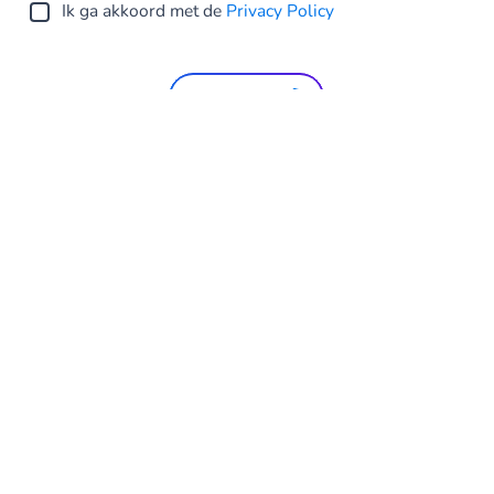
Ik ga akkoord met de
Privacy Policy
Verstuur
Netherlands
Privacy Statement
Algemene voorwaarden
Cookie Policy
Sitemap
Investor Relations