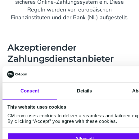
sicheres Online-Zahlungssystem ein. Diese
Regeln wurden von europäischen
Finanzinstituten und der Bank (NL) aufgestellt.
Akzeptierender
Zahlungsdienstanbieter
Ein APSP (Certified Merchant Payment Service
Provider) ist ein Vermittler, der zwischen
Händlern und Acquirern bei der Verarbeitung
Consent
Details
Ab
von Debitkartenzahlungen vermittelt. Händler
sind Geschäftsleute und Organisationen, die
This website uses cookies
Debitkartenzahlungen akzeptieren (empfangen).
CM.com uses cookies to deliver a seamless and tailored ex
Acquirer sind Parteien, die
By clicking “Accept” you agree with these cookies.
Debitkartentransaktionen genehmigen und
verarbeiten, wie z.B. einige Banken und
Allow all