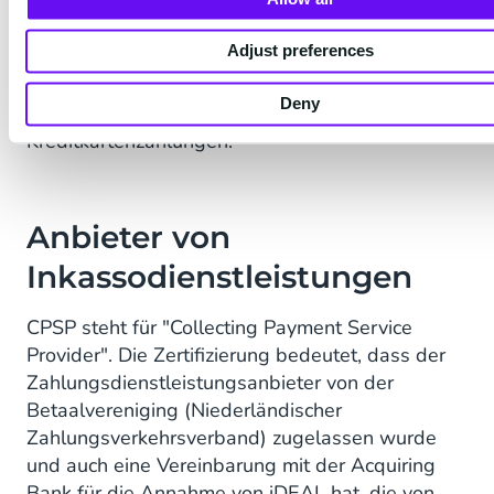
Transaktionsverarbeiter.
Adjust preferences
CM.com ist ein
Certified Merchant Payment
Service Provider (APSP)
und hat die volle
Deny
Berechtigung zur Bearbeitung von Debit- und
Kreditkartenzahlungen.
Anbieter von
Inkassodienstleistungen
CPSP steht für "Collecting Payment Service
Provider". Die Zertifizierung bedeutet, dass der
Zahlungsdienstleistungsanbieter von der
Betaalvereniging (Niederländischer
Zahlungsverkehrsverband) zugelassen wurde
und auch eine Vereinbarung mit der Acquiring
Bank für die Annahme von iDEAL hat, die von