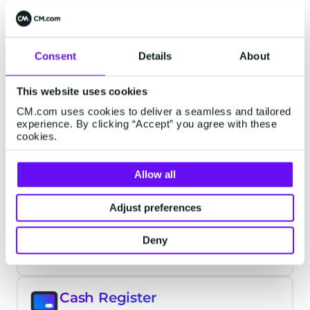
Liens de Paiement
Envoyez des liens de paiement à vos
Consent
Details
About
clients via leurs canaux préférés
This website uses cookies
Paiements Récurrents
›
CM.com uses cookies to deliver a seamless and tailored
experience. By clicking “Accept” you agree with these
Optimisez la gestion des paiements
cookies.
récurrents comme les abonnements
Allow all
Mobile Order
›
Adjust preferences
Laissez vos clients commander et
payer sur leur téléphone grâce à
Deny
Mobile Order.
Cash Register