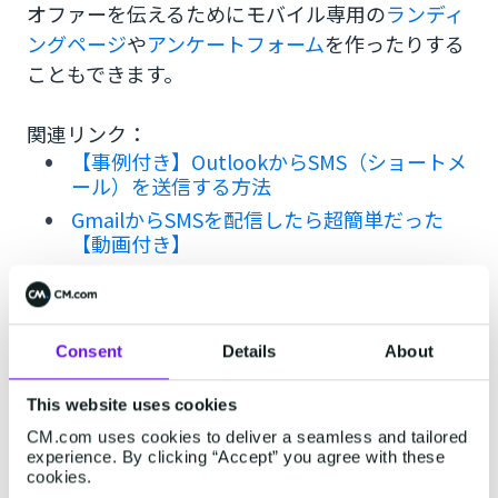
オファーを伝えるためにモバイル専用の
ランディ
ングページ
や
アンケートフォーム
を作ったりする
こともできます。
関連リンク：
【事例付き】OutlookからSMS（ショートメ
ール）を送信する方法
GmailからSMSを配信したら超簡単だった
【動画付き】
CRMのメール機能からSMSを配信する方法
Consent
Details
About
This website uses cookies
Yahoo mailからSMSを送信する
CM.com uses cookies to deliver a seamless and tailored
experience. By clicking “Accept” you agree with these
方法
cookies.