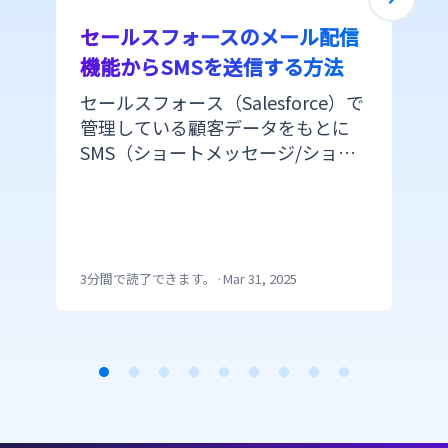
セールスフォースのメール配信
機能からSMSを送信する方法
セールスフォース（Salesforce）で
管理している顧客データをもとに
SMS（ショートメッセージ/ショー
トメール）を配信できたら便利で
すよね。 しかし、セールスフォー
スのプラットフォームからSMSを配
信するにはAPI連携かappexchange
の利用で開発の手間がかかります。
3分間で読了できます。
·
Mar 31, 2025
CM.comのメール配信機能からSMS
を送信できるMail SMSを利用する
ことで、特段な開発を必要とせずに
メールと同じ手順でSMSが送信でき
Item
ます。 今回は、セールスフォース
を活用してSMSを簡単に送る方法を
1