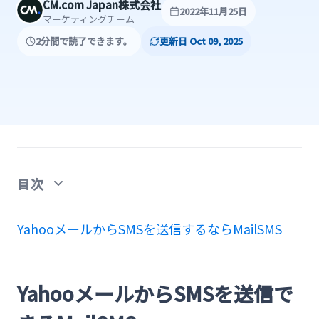
CM.com Japan株式会社
2022年11月25日
マーケティングチーム
2分間で読了できます。
更新日 Oct 09, 2025
目次
YahooメールからSMSを送信できるMailSMS
YahooメールからSMSを送信するならMailSMS
MailSMSがSMS送信サービスで選ばれる理由
１.普段利用しているメール送信機能から送信で
YahooメールからSMSを送信で
きるので、新しい操作を覚える必要がない