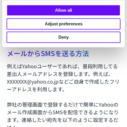
普段利用しているGmailやYahoo mailなどから
Allow all
SMSを送るためにはCM.comのアカウントを開設
し、CM.comの管理画面でメールアドレスを登録
Adjust preferences
する必要があります。
Deny
メールからSMSを送る方法
例えばYahooユーザーであれば、普段利用してる
差出人メールアドレスを登録します。例えば、
XXXXXXX@yahoo.co.jpなどご自身で作成したフリ
ーアドレスを利用します。
弊社の管理画面で登録するだけで簡単にYahooの
メール作成画面からSMSを配信できるようになり
ます。連絡したい宛先を以下のように設定するだ