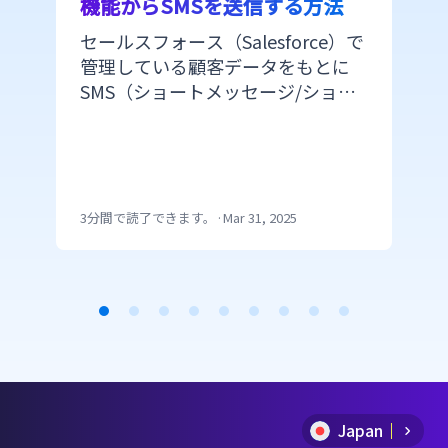
機能からSMSを送信する方法
セールスフォース（Salesforce）で
管理している顧客データをもとに
SMS（ショートメッセージ/ショー
トメール）を配信できたら便利で
すよね。 しかし、セールスフォー
スのプラットフォームからSMSを配
信するにはAPI連携かappexchange
の利用で開発の手間がかかります。
3分間で読了できます。
·
Mar 31, 2025
CM.comのメール配信機能からSMS
を送信できるMail SMSを利用する
ことで、特段な開発を必要とせずに
メールと同じ手順でSMSが送信でき
Item
ます。 今回は、セールスフォース
を活用してSMSを簡単に送る方法を
1
ご紹介します。
of
Japan