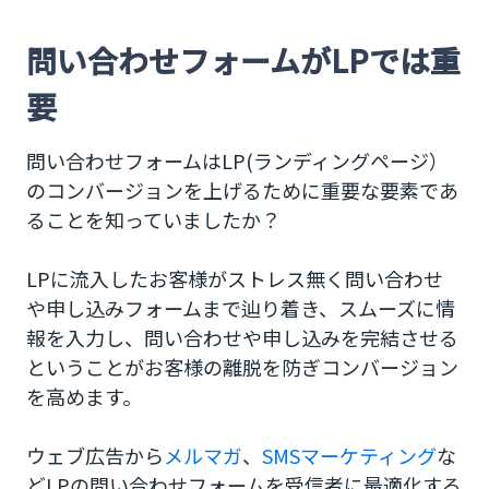
問い合わせフォームから顧客を獲得する方法
問い合わせフォームがLPでは重
1.質問事項をLP作成画面に入れ込む
要
2.氏名と電話番号を予め入力した状態になるよう
設定する
問い合わせフォームはLP(ランディングページ）
3.顧客からの情報が管理画面内に蓄積するよう設
のコンバージョンを上げるために重要な要素であ
定する
ることを知っていましたか？
4.見た目を整える
LPに流入したお客様がストレス無く問い合わせ
5.LPとフォームを繋げる
や申し込みフォームまで辿り着き、スムーズに情
報を入力し、問い合わせや申し込みを完結させる
問い合わせフォームから顧客を獲得へ
ということがお客様の離脱を防ぎコンバージョン
を高めます。
ウェブ広告から
メルマガ
、
SMSマーケティング
な
どLPの問い合わせフォームを受信者に最適化する