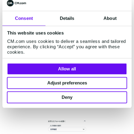
Consent
Details
About
2.氏名と電話番号を予め入力した状
態になるよう設定する
This website uses cookies
CM.com uses cookies to deliver a seamless and tailored
質問事項を入れたら、次は、このフォームを受信
experience. By clicking “Accept” you agree with these
cookies.
者が開いた時に、氏名と電話番号を予め入ってい
る状態になるよう設定していきます。
Allow all
これは受信者のアクションを最小限に抑えて離脱
Adjust preferences
を防ぐための大事なポイントです。まず「お名
前」の部分を選択し、右側の詳細設定でこのよう
Deny
に入力します。