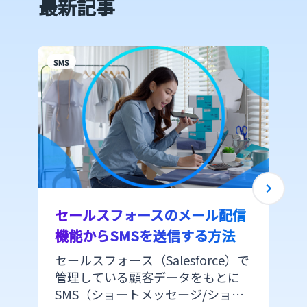
最新記事
SMS
S
セールスフォースのメール配信
機能からSMSを送信する方法
セールスフォース（Salesforce）で
管理している顧客データをもとに
SMS（ショートメッセージ/ショー