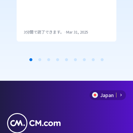
トメール）を配信できたら便利で
すよね。 しかし、セールスフォー
スのプラットフォームからSMSを配
信するにはAPI連携かappexchange
の利用で開発の手間がかかります。
3分間で読了できます。
·
Mar 31, 2025
CM.comのメール配信機能からSMS
を送信できるMail SMSを利用する
ことで、特段な開発を必要とせずに
メールと同じ手順でSMSが送信でき
Item
ます。 今回は、セールスフォース
を活用してSMSを簡単に送る方法を
1
ご紹介します。
of
Japan
9