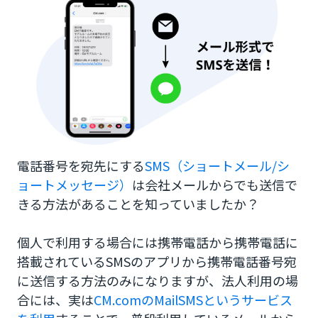
3.管理画面にログインし、SMSを送りたいメール
アドレスを登録
メールソフトからSMS送信ができる、MailSMSが
選ばれる理由
1.使い慣れたメールソフトを使うので使いやすい
２.送信者名を選ぶことができる
電話番号を宛先にする
SMS（ショートメール/シ
3.関連サービスとの併用でやりたいことができる
ョートメッセージ）
は会社メールからでも送信で
きる方法があることを知っていましたか？
電話番号宛に会社メールからメールでSMSを送る
ならCM.com
個人で利用する場合には携帯電話から携帯電話に
搭載されているSMSのアプリから携帯電話番号宛
に送信する方法のみになりますが、法人利用の場
合には、実は
CM.comのMailSMSというサービス