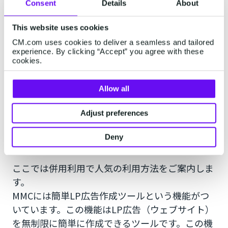
SMSの送信者名表記
はいずれもメリット・デメリ
Consent
Details
About
ットがありますので、利用用途に合わせて利用す
ると良いでしょう。
This website uses cookies
CM.com uses cookies to deliver a seamless and tailored
experience. By clicking “Accept” you agree with these
3.関連サービスとの併用でやりたい
cookies.
ことができる
Allow all
MailSMS単体での利用ではなく、CM.comのサー
ビスの一つである
MMC(モバイルマーケティング
Adjust preferences
クラウド)
と併用することでよりニーズにあった
Deny
利用方法が可能になります。
ここでは併用利用で人気の利用方法をご案内しま
す。
MMCには簡単LP広告作成ツールという機能がつ
いています。この機能はLP広告（ウェブサイト）
を無制限に簡単に作成できるツールです。この機