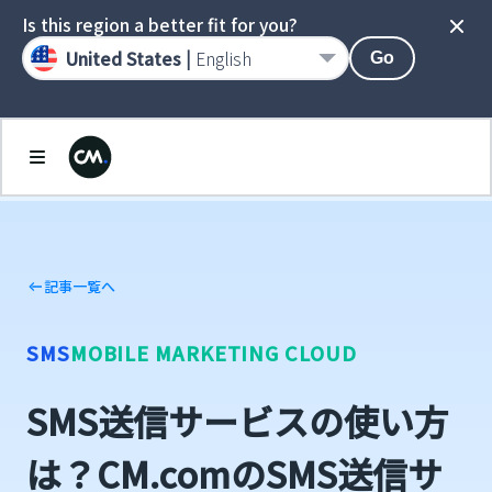
Is this region a better fit for you?
United States |
English
Go
記事一覧へ
SMS
MOBILE MARKETING CLOUD
SMS送信サービスの使い方
は？CM.comのSMS送信サ