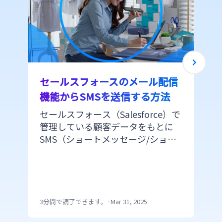
セールスフォースのメール配信
機能からSMSを送信する方法
セールスフォース（Salesforce）で
管理している顧客データをもとに
SMS（ショートメッセージ/ショー
トメール）を配信できたら便利で
すよね。 しかし、セールスフォー
スのプラットフォームからSMSを配
信するにはAPI連携かappexchange
の利用で開発の手間がかかります。
3分間で読了できます。
·
Mar 31, 2025
CM.comのメール配信機能からSMS