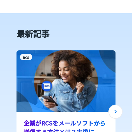
最新記事
RCS
W
企業がRCSをメールソフトから
送信する方法とは？実際に