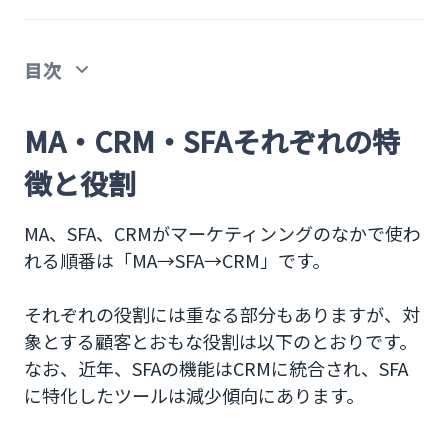
目次
MA・CRM・SFAそれぞれの特徴と役割
MA・CRM・SFAそれぞれの特
MA（マーケティングオートメーション）とは？
徴と役割
【MAの主な機能】
MA、SFA、CRMがマーケティンングのなかで使わ
SFA（セールスフォースオートメーション）とは？
れる順番は「MA→SFA→CRM」です。
【SFAの主な機能】
それぞれの役割には重なる部分もありますが、対
象とする顧客とおもな役割は以下のとおりです。
CRM（カスタマーリレーションシップマネジメン
ト）とは？
なお、近年、SFAの機能はCRMに統合され、SFA
に特化したツールは減少傾向にあります。
【CRMのおもな機能】