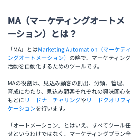
課題別：各ツールの効果的な使い方
見込み顧客へのアプローチ・育成には「MA」ツー
MA（マーケティングオートメ
ル
ーション）とは？
営業の効率化とスキルアップには「SFA」ツール
優良顧客の育成には「CRM」ツール
「MA」とは
Marketing Automation（マーケティ
ングオートメーション）
の略で、マーケティング
まとめ
活動を自動化するためのツールです。
MAの役割は、見込み顧客の創出、分類、管理、
育成にわたり、見込み顧客それぞれの興味関心を
もとに
リードナーチャリング
や
リードクオリフィ
ケーション
を行います。
「オートメーション」とはいえ、すべてツール任
せというわけではなく、マーケティングプラン全