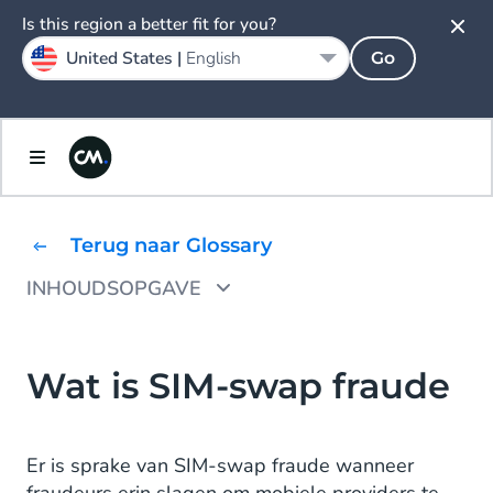
Is this region a better fit for you?
United States |
English
Go
Terug naar Glossary
INHOUDSOPGAVE
Hoe werkt SIM-swap fraude?
Zes tips om SIM-swap fraude te voorkomen
Wat is SIM-swap fraude
Er is sprake van SIM-swap fraude wanneer