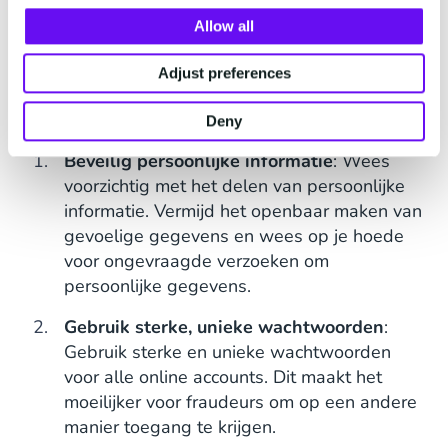
bankieren en sociale media.
Allow all
Zes tips om SIM-swap
Adjust preferences
fraude te voorkomen
Deny
Beveilig persoonlijke informatie
: Wees
voorzichtig met het delen van persoonlijke
informatie. Vermijd het openbaar maken van
gevoelige gegevens en wees op je hoede
voor ongevraagde verzoeken om
persoonlijke gegevens.
Gebruik sterke, unieke wachtwoorden
:
Gebruik sterke en unieke wachtwoorden
voor alle online accounts. Dit maakt het
moeilijker voor fraudeurs om op een andere
manier toegang te krijgen.