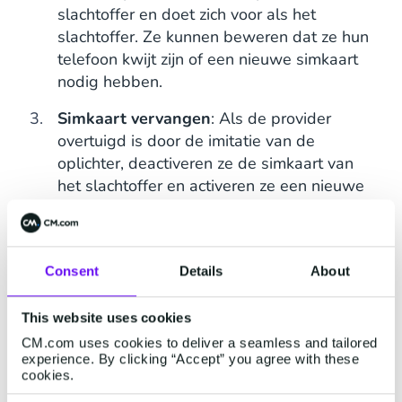
slachtoffer en doet zich voor als het
slachtoffer. Ze kunnen beweren dat ze hun
telefoon kwijt zijn of een nieuwe simkaart
nodig hebben.
Simkaart vervangen
: Als de provider
overtuigd is door de imitatie van de
oplichter, deactiveren ze de simkaart van
het slachtoffer en activeren ze een nieuwe
die in het bezit is van de oplichter.
T
oegang misbruiken
: Als hij het
telefoonnummer van het slachtoffer in
Consent
Details
About
handen heeft, kan de fraudeur sms-
berichten en gesprekken onderscheppen.
This website uses cookies
Zo kunnen ze wachtwoorden opnieuw
CM.com uses cookies to deliver a seamless and tailored
instellen en toegang krijgen tot
experience. By clicking “Accept” you agree with these
cookies.
verschillende online accounts, zoals e-mail,