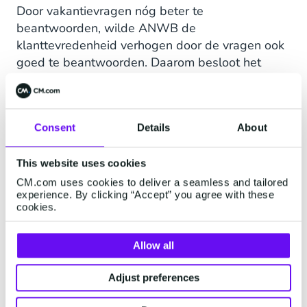
Door vakantievragen nóg beter te
beantwoorden, wilde ANWB de
klanttevredenheid verhogen door de vragen ook
goed te beantwoorden. Daarom besloot het
Customer Experience-team de schouders
eronder te zetten en het volledige thema grondig
te analyseren en optimaliseren.
Consent
Details
About
This website uses cookies
1. Neem de klantvraag
CM.com uses cookies to deliver a seamless and tailored
experience. By clicking “Accept” you agree with these
serieus
cookies.
Lijkt makkelijk, is het niet. We hebben vaak de
Allow all
neiging aannames te doen op basis van onze
eigen ideeën en ervaringen. Margot: “Je moet het
Adjust preferences
idee loslaten dat je weet wat klanten bedoelen