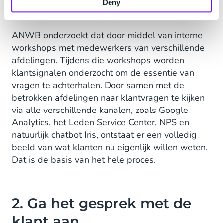
met hun vragen. Je moet je er juist in verdiepen:
Deny
wat wil de klant nu echt weten?
ANWB onderzoekt dat door middel van interne
workshops met medewerkers van verschillende
afdelingen. Tijdens die workshops worden
klantsignalen onderzocht om de essentie van
vragen te achterhalen. Door samen met de
betrokken afdelingen naar klantvragen te kijken
via alle verschillende kanalen, zoals Google
Analytics, het Leden Service Center, NPS en
natuurlijk chatbot Iris, ontstaat er een volledig
beeld van wat klanten nu eigenlijk willen weten.
Dat is de basis van het hele proces.
2. Ga het gesprek met de
klant aan