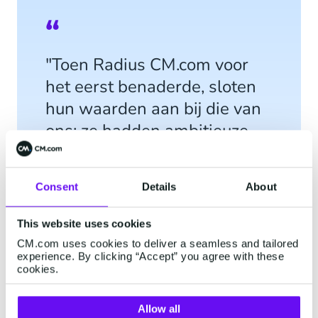
"Toen Radius CM.com voor
het eerst benaderde, sloten
hun waarden aan bij die van
ons; ze hadden ambitieuze
groeiplannen en wilden
graag investeren in
Consent
Details
About
technologie om klanten beter
van dienst te kunnen zijn."
This website uses cookies
James Matthews, Country
CM.com uses cookies to deliver a seamless and tailored
experience. By clicking “Accept” you agree with these
Manager, Verenigd Koninkrijk
cookies.
& Ierland, CM.com
Allow all