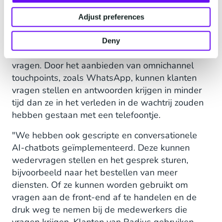
Adjust preferences
"De dingen zijn de laatste jaren drastisch
veranderd", vervolgt Welton, "en klanten
Deny
verwachten sneller dan ooit antwoorden op hun
vragen. Door het aanbieden van omnichannel
touchpoints, zoals WhatsApp, kunnen klanten
vragen stellen en antwoorden krijgen in minder
tijd dan ze in het verleden in de wachtrij zouden
hebben gestaan met een telefoontje.
"We hebben ook gescripte en conversationele
AI-chatbots geïmplementeerd. Deze kunnen
wedervragen stellen en het gesprek sturen,
bijvoorbeeld naar het bestellen van meer
diensten. Of ze kunnen worden gebruikt om
vragen aan de front-end af te handelen en de
druk weg te nemen bij de medewerkers die
vragen krijgen. Klanten van Radius gebruiken