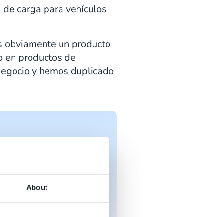
 de carga para vehículos
es obviamente un producto
o en productos de
negocio y hemos duplicado
en funcionamiento y
s requisitos
Colin Peters, Customer
About