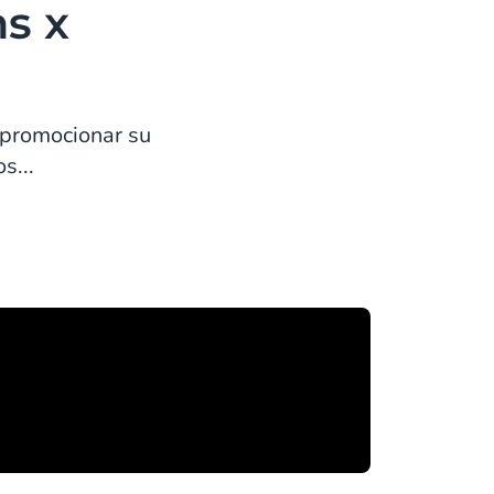
s x
y promocionar su
s...