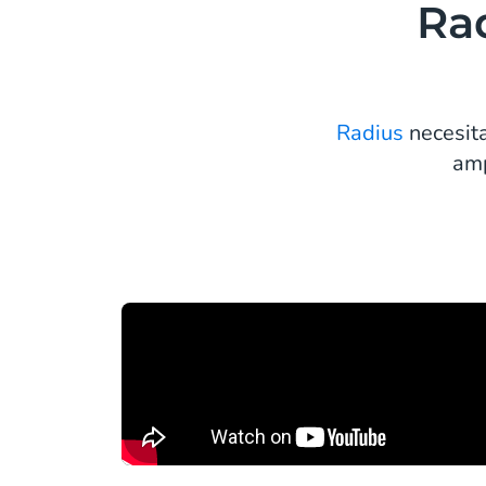
Ra
Radius
necesita
amp