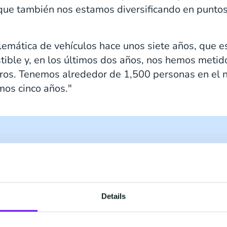
 que también nos estamos diversificando en puntos
lemática de vehículos hace unos siete años, que 
ible y, en los últimos dos años, nos hemos metid
ros. Tenemos alrededor de 1,500 personas en el 
mos cinco años."
stro problema, entendió que ya teníamos un CRM 
 extensión, y estuvo dispuesto a analizar nuestro
jar con nosotros para cumplirlos. Eso fue único.” 
Details
s Director, Radius Payment Solutions