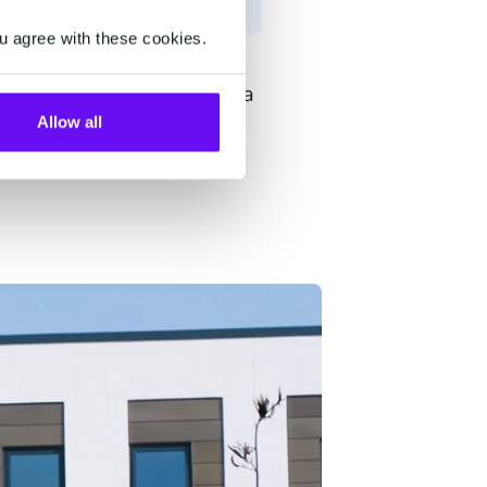
u agree with these cookies.
mos que necesitábamos una
ofrecer un enfoque
Allow all