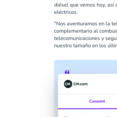
diésel que vemos hoy, así
eléctricos.
"Nos aventuramos en la te
complementario al combust
telecomunicaciones y segu
nuestro tamaño en los últi
“CM.com entendió nue
que necesitábamos una
personalizados y traba
Consent
Experience & Practice