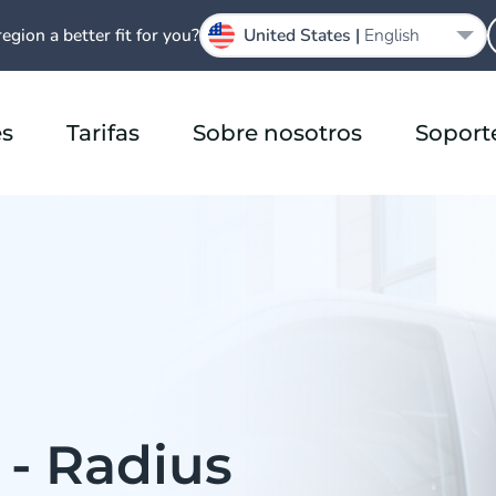
region a better fit for you?
United States |
English
es
Tarifas
Sobre nosotros
Soport
 - Radius