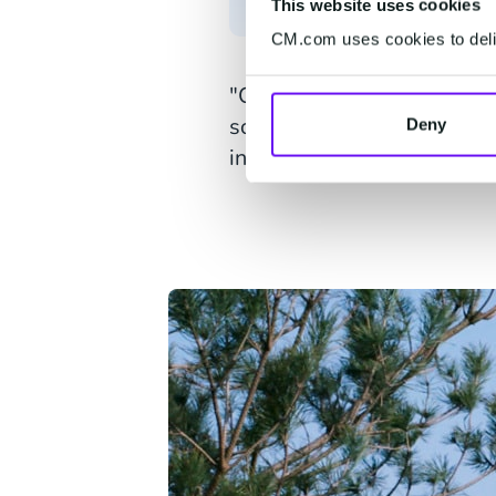
This website uses cookies
CM.com uses cookies to deliv
"Con más de 250,000 empre
solución que pudiera manej
Deny
integrado. Fue entonces 