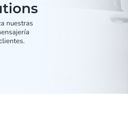
tions
za nuestras
mensajería
clientes.