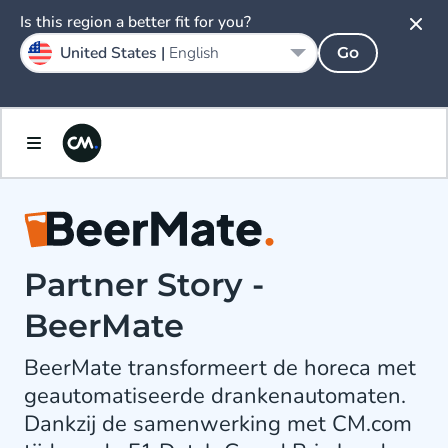
Is this region a better fit for you?
United States |
English
Go
Partner Story -
BeerMate
BeerMate transformeert de horeca met
geautomatiseerde drankenautomaten.
Dankzij de samenwerking met CM.com