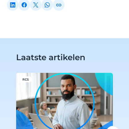
Laatste artikelen
RCS
R