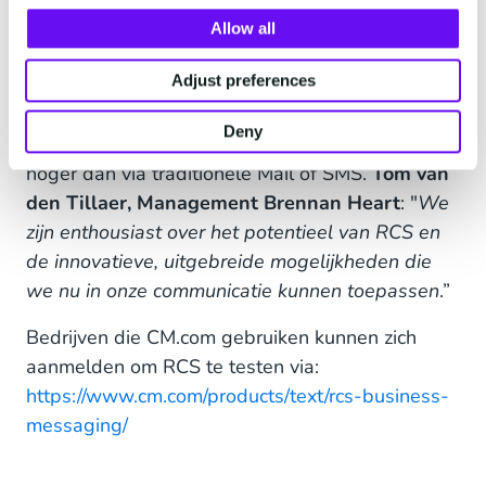
vergroten. De dj zet RCS in om fans in Duitsland
Allow all
tickets te laten kopen, naar zijn nieuwste track te
Adjust preferences
luisteren en de aftermovie van de show te
bekijken. Door gebruik te maken van RCS-
Deny
technologie was de fan engagement drie keer
hoger dan via traditionele Mail of SMS.
Tom van
den Tillaer, Management Brennan Heart
: "
We
zijn enthousiast over het potentieel van RCS en
de innovatieve, uitgebreide mogelijkheden die
we nu in onze communicatie kunnen toepassen
.”
Bedrijven die CM.com gebruiken kunnen zich
aanmelden om RCS te testen via:
https://www.cm.com/products/text/rcs-business-
messaging/