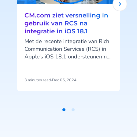
CM.com ziet versnelling in
gebruik van RCS na
integratie in iOS 18.1
Met de recente integratie van Rich
Communication Services (RCS) in
Apple’s iOS 18.1 ondersteunen nu
p
alle grote fabrikanten deze
technologie. Dit leidt tot een flinke
toename in het gebruik van RCS-
3 minutes read
·
Dec 05, 2024
3
berichten. “RCS biedt meer
mogelijkheden en is veiliger, wat
het een aantrekkelijk
klantcommunicatiekanaal maakt,”
Item
zegt Jeroen van Glabbeek, CEO
1
van CM.com. “Ik verwacht dat RCS
of
zal uitgroeien tot een primaire