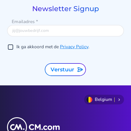
2
keuze voor klantcontact.”
Newsletter Signup
Emailadres
*
Ik ga akkoord met de
Privacy Policy
.
Verstuur
Belgium