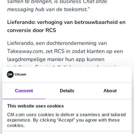
samen te brengen, is Business Chat onze
messaging hub van de toekomst.”
Lieferando: verhoging van betrouwbaarheid en
conversie door RCS
Lieferando, een dochteronderneming van
Takeaway.com, zet RCS in zodat klanten op een
laagdrempelige manier hun app kunnen
installeren. Een installatieknop voor de app in
een RCS-bericht zorgt voor een betere
klantervaring en uiteindelijk voor een hogere
Consent
Details
About
conversie. De afzender wordt daarnaast
geverifieerd, wat de betrouwbaarheid verhoogt.
This website uses cookies
Brennan Heart: fan engagement via RCS
CM.com uses cookies to deliver a seamless and tailored
experience. By clicking “Accept” you agree with these
Artiest, producer en dj Brennan Heart gebruikt
cookies.
RCS om de betrokkenheid van zijn fans te