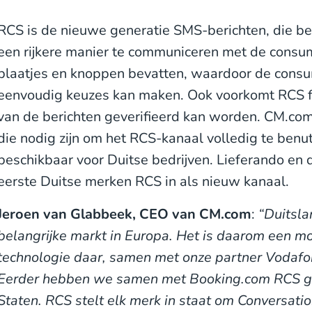
RCS is de nieuwe generatie SMS-berichten, die bed
een rijkere manier te communiceren met de consu
plaatjes en knoppen bevatten, waardoor de consu
eenvoudig keuzes kan maken. Ook voorkomt RCS f
van de berichten geverifieerd kan worden. CM.com 
die nodig zijn om het RCS-kanaal volledig te benu
beschikbaar voor Duitse bedrijven. Lieferando en 
eerste Duitse merken RCS in als nieuw kanaal.
Jeroen van Glabbeek, CEO van CM.com
:
“Duitsla
belangrijke markt in Europa. Het is daarom een m
technologie daar, samen met onze partner Vodafo
Eerder hebben we samen met Booking.com RCS ge
Staten. RCS stelt elk merk in staat om Conversati