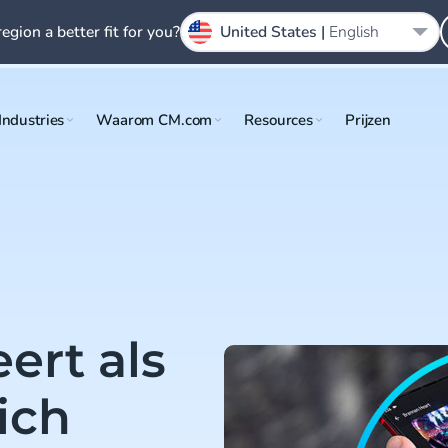
region a better fit for you?
United States |
English
Industries
Waarom CM.com
Resources
Prijzen
ert als
ich