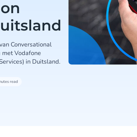
ion
Duitsland
van Conversational
g met Vodafone
ervices) in Duitsland.
nutes read