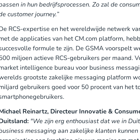
passen in hun bedrijfsprocessen. Zo zal de consu
de customer journey.”
De RCS-expertise en het wereldwijde netwerk van
met de applicaties van het CM.com platform, he
succesvolle formule te zijn. De GSMA voorspelt 
500 miljoen actieve RCS-gebruikers per maand. 
market intelligence bureau voor business messaging
werelds grootste zakelijke messaging platform 
miljard gebruikers goed voor 50 procent van het t
smartphonegebruikers.
Michael Reinartz, Directeur Innovatie & Consume
Duitsland:
"We zijn erg enthousiast dat we in Dui
business messaging aan zakelijke klanten kunnen 