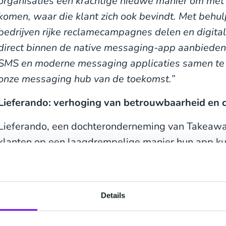
organisaties een krachtige nieuwe manier om met h
komen, waar die klant zich ook bevindt. Met behu
bedrijven rijke reclamecampagnes delen en digital
direct binnen de native messaging-app aanbieden
SMS en moderne messaging applicaties samen te 
onze messaging hub van de toekomst.”
Lieferando: verhoging van betrouwbaarheid en 
Lieferando, een dochteronderneming van Takeaway
klanten op een laagdrempelige manier hun app ku
installatieknop voor de app in een RCS-bericht zo
klantervaring en uiteindelijk voor een hogere con
daarnaast geverifieerd, wat de betrouwbaarheid 
Details
Brennan Heart: fan engagement via RCS