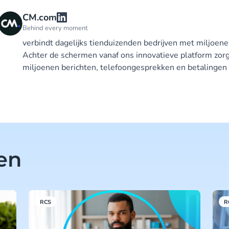
CM.com
Behind every moment
verbindt dagelijks tienduizenden bedrijven met miljoen
Achter de schermen vanaf ons innovatieve platform zorg
miljoenen berichten, telefoongesprekken en betalingen 
len
RCS
R