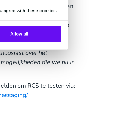
CS om de betrokkenheid van
u agree with these cookies.
Duitsland tickets te laten
 aftermovie van de show te
ogie was de fan
Allow all
Mail of SMS.
Tom van den
thousiast over het
 mogelijkheden die we nu in
elden om RCS te testen via:
messaging/