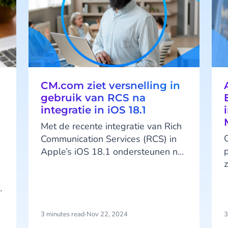
CM.com ziet versnelling in
n
gebruik van RCS na
integratie in iOS 18.1
Met de recente integratie van Rich
Communication Services (RCS) in
p
Apple’s iOS 18.1 ondersteunen nu
alle grote fabrikanten deze
technologie. Dit leidt tot een flinke
e
toename in het gebruik van RCS-
a
berichten. “RCS biedt meer
n
mogelijkheden en is veiliger, wat
3 minutes read
·
Nov 22, 2024
3