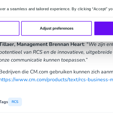
Artiest, producer en dj Brennan Heart gebruikt R
er a seamless and tailored experience. By clicking “Accept” yo
zijn fans te vergroten. De dj zet RCS in om fans in 
kopen, naar zijn nieuwste track te luisteren en de
bekijken. Door gebruik te maken van RCS-technol
Adjust preferences
engagement drie keer hoger dan via traditionele 
Tillaer, Management Brennan Heart
: "
We zijn en
potentieel van RCS en de innovatieve, uitgebreide
onze communicatie kunnen toepassen
.”
Bedrijven die CM.com gebruiken kunnen zich aanm
https://www.cm.com/products/text/rcs-business-
Tags
RCS