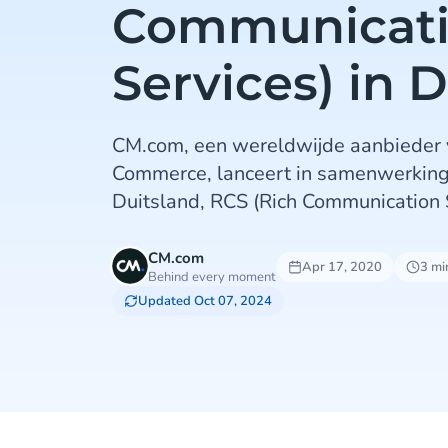
Communicat
Services) in 
CM.com, een wereldwijde aanbieder 
Commerce, lanceert in samenwerkin
Duitsland, RCS (Rich Communication S
CM.com
Apr 17, 2020
3 mi
Behind every moment
Updated Oct 07, 2024