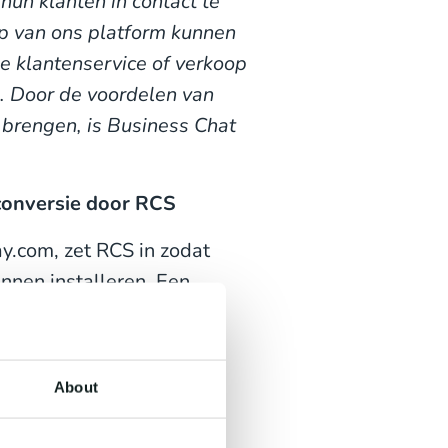
un klanten in contact te
lp van ons platform kunnen
e klantenservice of verkoop
. Door de voordelen van
brengen, is Business Chat
conversie door RCS
.com, zet RCS in zodat
nnen installeren. Een
rgt voor een betere
versie. De afzender wordt
verhoogt.
About