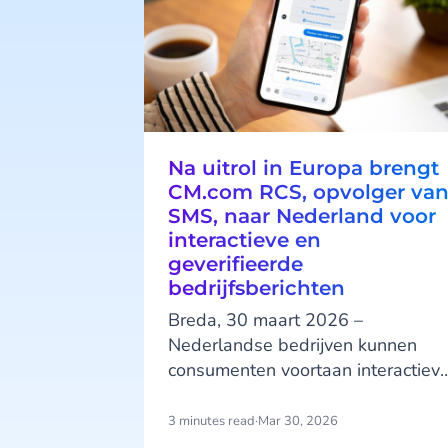
Na uitrol in Europa brengt
CM.com RCS, opvolger va
SMS, naar Nederland voor
interactieve en
geverifieerde
bedrijfsberichten
Breda, 30 maart 2026 –
Nederlandse bedrijven kunnen
consumenten voortaan interactiev
en herkenbare berichten sturen vi
de standaard berichtenapp op hu
3 minutes read
·
Mar 30, 2026
telefoon. Nu Rich Communication