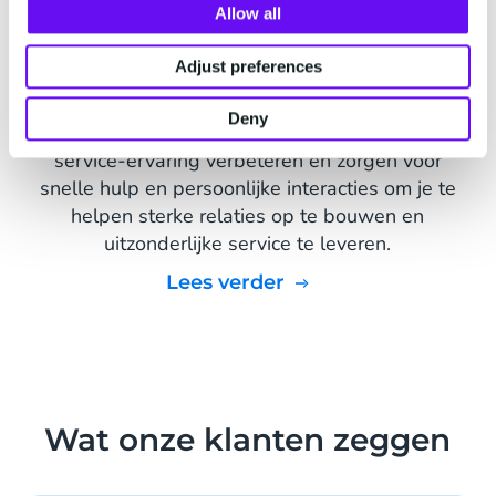
Allow all
Je Meta Business Partner bij
voorkeur
Adjust preferences
Bij CM.com richten we ons op de behoeften van
Deny
jouw klantenservice. We bieden tools die jouw
service-ervaring verbeteren en zorgen voor
snelle hulp en persoonlijke interacties om je te
helpen sterke relaties op te bouwen en
uitzonderlijke service te leveren.
Lees verder
Wat onze klanten zeggen