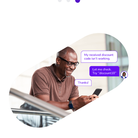
Item
3
of
3