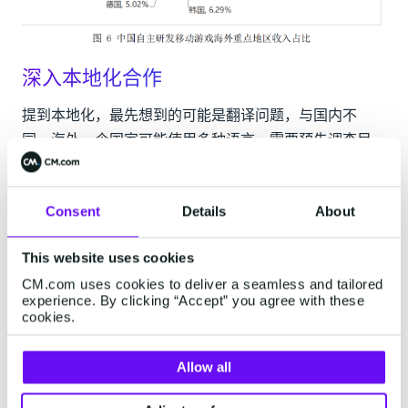
深入本地化合作
提到本地化，最先想到的可能是翻译问题，与国内不
同，海外一个国家可能使用多种语言，需要预先调查目
标客户群使用的语种，再进行本地化翻译；除了基本的
本地化翻译问题外，还应考虑的是不同国家不同客群的
Consent
Details
About
用户习惯，比如东南亚（除日本韩国）地区用户会习惯
使用WhatsApp、日韩则是用line较多，通过正确的渠道
This website uses cookies
触达正确的客群，提高沟通和营销效率，增加用户粘
CM.com uses cookies to deliver a seamless and tailored
性；另外，在游戏投放类型上，也可以根据不同地区的
experience. By clicking “Accept” you agree with these
文化、流行趋势等方面投其所好。
cookies.
与玩家互动交流，提供优质的玩家服务，
Allow all
帮助品牌持久发展