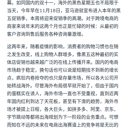
幕。如同国内的双十一，海外的黑色星期五也不局限于
提高客户服务具体指的又是什么呢？
当天，今年早在11月18日，亚马逊就宣布进入本年的黑
· 全渠道统一收件箱
五促销季，本周将迎来促销季的高潮。对于跨境电商的
商家来说年末的这两个月也正是忙碌的时候：从最初的
· 个性化互动更贴心
客户咨询到售后服务各种咨询量激增。
· 部门协作不再难
这两年来，随着疫情的影响，消费者的购物习惯也在随
之发生改变，线上购物人群增多，像黑五这种最初的实
· 聊天机器人来赋能
体店促销也越来越广泛的在线上传播开来。国内的电商
市场趋于稳定，换句话也可以说是短期找不到新的增长
点，疯狂内卷抢夺的也只是存量市场，所以各大公司开
始转战海外。尽管海外布局很早就开始了，但由于国内
的蛋糕实在诱人，海外市场一直也不受重视，直到近两
年国内红利到达了天花板，甚至有下滑的趋势，海外市
场才被提上日程，各大巨头，如拼多多、阿里、京东、
字节跳动等都将出海规划为下一阶段的业务重点。可想
而知在不远的未来在电商出海赛道上的竞争将是无比的