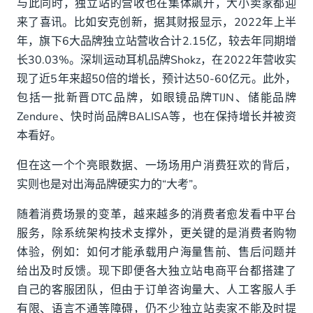
与此同时，独立站的营收也在集体飙升，大小卖家都迎
来了喜讯。比如安克创新，据其财报显示，2022年上半
年，旗下6大品牌独立站营收合计2.15亿，较去年同期增
长30.03%。深圳运动耳机品牌Shokz，在2022年营收实
现了近5年来超50倍的增长，预计达50-60亿元。此外，
包括一批新晋DTC品牌，如眼镜品牌TIJN、储能品牌
Zendure、快时尚品牌BALISA等，也在保持增长并被资
本看好。
但在这一个个亮眼数据、一场场用户消费狂欢的背后，
实则也是对出海品牌硬实力的“大考”。
随着消费场景的变革，越来越多的消费者愈发看中平台
服务，除系统架构技术支撑外，更关键的是消费者购物
体验，例如：如何才能承载用户海量售前、售后问题并
给出及时反馈。现下即便各大独立站电商平台都搭建了
自己的客服团队，但由于订单咨询量大、人工客服人手
有限、语言不通等障碍，仍不少独立站卖家不能及时提