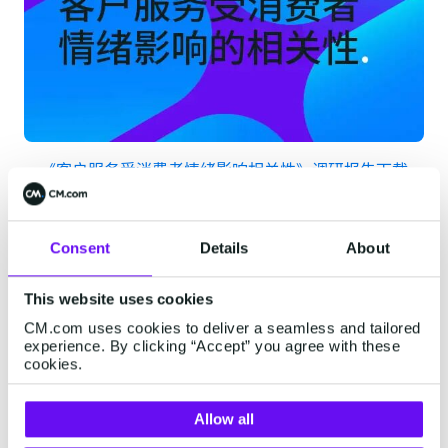
《客户服务受消费者情绪影响相关性》调研报告下载
另外，该报告还显示，消费者在打电话给客服时，情绪
会异常高涨。只有三分之一（33%）的受访者表示，在
Consent
Details
About
得到客服的帮助后会心怀感激，不耐烦是最常见的情绪
（42%），其次是沮丧（36%）。那么在精细化运营时
This website uses cookies
代，独立站卖家如何才能安抚好消费者的情绪，提供优
CM.com uses cookies to deliver a seamless and tailored
experience. By clicking “Accept” you agree with these
质的客服服务？
cookies.
Allow all
客户满意度飙升！