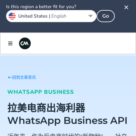
Is this region a better fit for you?
United States |
English
Go
回到文章资讯
WHATSAPP BUSINESS
拉美电商出海利器
WhatsApp Business API