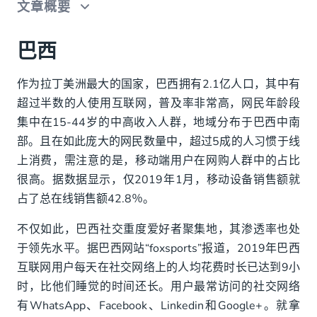
文章概要
巴西
巴西
阿根廷
作为拉丁美洲最大的国家，巴西拥有2.1亿人口，其中有
超过半数的人使用互联网，普及率非常高，网民年龄段
墨西哥
集中在15-44岁的中高收入人群，地域分布于巴西中南
出海拉美：如何把握社交电商风口？
部。且在如此庞大的网民数量中，超过5成的人习惯于线
上消费，需注意的是，移动端用户在网购人群中的占比
那么，企业该如何获取WhatsApp Business API
很高。据数据显示，仅2019年1月，移动设备销售额就
呢？
占了总在线销售额42.8％。
不仅如此，巴西社交重度爱好者聚集地，其渗透率也处
于领先水平。据巴西网站“foxsports”报道，2019年巴西
互联网用户每天在社交网络上的人均花费时长已达到9小
时，比他们睡觉的时间还长。用户最常访问的社交网络
有WhatsApp、Facebook、Linkedin和Google+。就拿