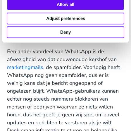
over te brengen. Op de korte termijn is de kans
Allow all
groot dat je een onmiddellijke respons ziet:
Adjust preferences
sommige bedrijven ervaren al een toename in
klantbetrokkenheid van 35% vergeleken met
Deny
traditionele e-mailmarketing.
Een ander voordeel van WhatsApp is de
afwezigheid van dat eeuwenoude kerkhof van
marketingmails
, de spamfolder. Voorlopig heeft
WhatsApp nog geen spamfolder, dus er is
weinig kans dat je bericht ongeopend of
ongelezen blijft. WhatsApp-gebruikers kunnen
echter nog steeds nummers blokkeren van
mensen of bedrijven waarvan ze niets willen
horen, dus het geeft je geen vrij spel om zoveel
updates en berichten te versturen als je wilt.
Denk eraan informatie te sturen op belangrijke