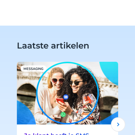
Laatste artikelen
MESSAGING
M