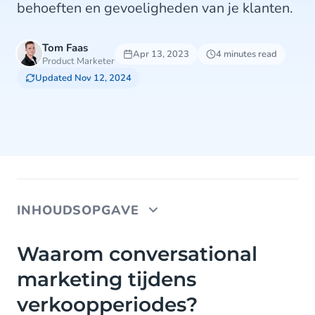
behoeften en gevoeligheden van je klanten.
Tom Faas
Apr 13, 2023
4 minutes read
Product Marketer
Updated Nov 12, 2024
INHOUDSOPGAVE
Waarom conversational marketing tijdens
Waarom conversational
verkoopperiodes?
marketing tijdens
Waarom kiezen voor WhatsApp als
verkoopperiodes?
marketingkanaal?