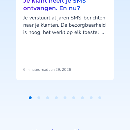
Je klant heeft je SMS
ontvangen. En nu?
Je verstuurt al jaren SMS-berichten
naar je klanten. De bezorgbaarheid
is hoog, het werkt op elk toestel en
je klanten kennen het kanaal. SMS
doet wat het moet doen. Maar hier
zit precies het probleem: SMS doet,
het praat niet terug.
6 minutes read
·
Jun 29, 2026
1
b
j
u
Item
1
of
9