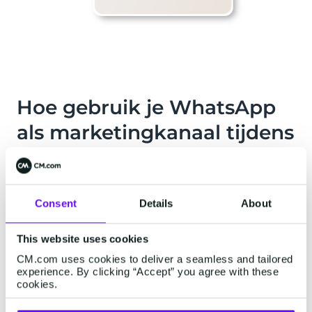
Hoe gebruik je WhatsApp
als marketingkanaal tijdens
verkoopperiodes?
Tijdens drukke verkoopperiodes zoals Black
Consent
Details
About
Friday of Cyber Monday kun je berichten plannen
op WhatsApp Business om klanten te laten
This website uses cookies
weten dat de verkoop is begonnen. Je kunt ook
CM.com uses cookies to deliver a seamless and tailored
foto's en videoberichten gebruiken voor een
experience. By clicking “Accept” you agree with these
meer originele en in het oog springende
cookies.
marketingstijl die recht doet aan wat je probeert