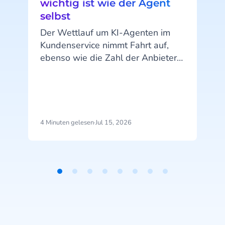
wichtig ist wie der Agent
selbst
Der Wettlauf um KI-Agenten im
Kundenservice nimmt Fahrt auf,
ebenso wie die Zahl der Anbieter.
Doch der Erfolg hängt nicht allein
von der Technologie ab.
Entscheidend ist die Plattform
dahinter und die Frage, wer sie
entwickelt, betreibt und langfristig
4 Minuten gelesen
·
Jul 15, 2026
5
weiterentwickelt.
P
F
Item
1
of
8