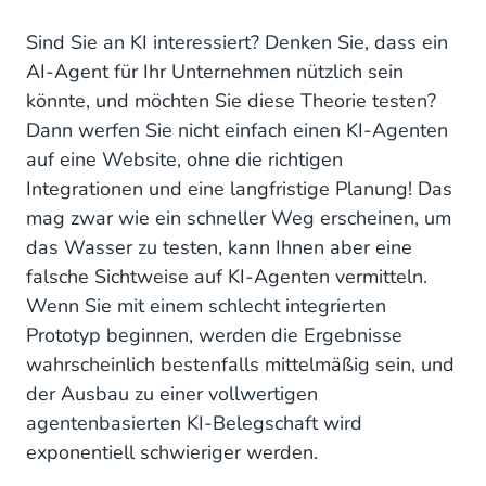
Denken Sie über einen einzigen KI- Agenten
Sind Sie an KI interessiert? Denken Sie, dass ein
hinaus
AI-Agent für Ihr Unternehmen nützlich sein
könnte, und möchten Sie diese Theorie testen?
Zukunftssicherheit für Ihre AI-Agents
Dann werfen Sie nicht einfach einen KI-Agenten
Vom Einzelagenten zur KI-Belegschaft mit CM.com
auf eine Website, ohne die richtigen
Integrationen und eine langfristige Planung! Das
mag zwar wie ein schneller Weg erscheinen, um
das Wasser zu testen, kann Ihnen aber eine
falsche Sichtweise auf KI-Agenten vermitteln.
Wenn Sie mit einem schlecht integrierten
Prototyp beginnen, werden die Ergebnisse
wahrscheinlich bestenfalls mittelmäßig sein, und
der Ausbau zu einer vollwertigen
agentenbasierten KI-Belegschaft wird
exponentiell schwieriger werden.