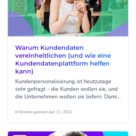
in verschiedene Kundenkontaktpunkte
ermöglichen, einschließlich Paid Search,
Display, E-Mail, soziale Medien,
organische Suche und Empfehlungen.
Warum Kundendaten
vereinheitlichen (und wie eine
Kundendatenplattform helfen
kann)
Kundenpersonalisierung ist heutzutage
sehr gefragt - die Kunden wollen sie, und
die Unternehmen wollen sie liefern. Damit
Ihr Unternehmen die Personalisierung
richtig umsetzen kann, sollten Sie damit
6 Minuten gelesen
·
Apr 11, 2022
beginnen, Ihre Kundendaten mit einer
Kundendatenplattform zu vereinheitlichen.