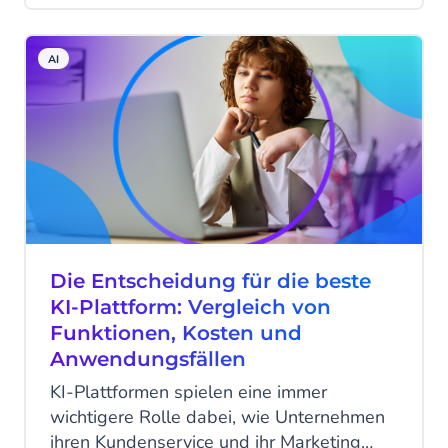
überwältigende Erfahrung sein können.
Wenn Marketingbotschaften nicht den
AI
Bedürfnissen und Interessen der
Verbraucher entsprechen, schalten diese
ab. Sie schalten Benachrichtigungen
stumm, überspringen Werbung und
vermeiden alle Formen des Marketings,
bis die Hochsaison vorbei ist. Als E-
Commerce-Vermarkter sollten Sie stets
versuchen, dies zu vermeiden, indem Sie
Ihre Marketingstrategie so diversifizieren
Die Entscheidung für die beste
und personalisieren, dass sie den
KI-Plattform: Vergleich von
Bedürfnissen und Empfindlichkeiten Ihrer
Funktionen, Kosten und
Kunden entspricht.
Anwendungsfällen
KI-Plattformen spielen eine immer
wichtigere Rolle dabei, wie Unternehmen
ihren Kundenservice und ihr Marketing