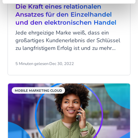
Die Kraft eines relationalen
Ansatzes für den Einzelhandel
und den elektronischen Handel
Jede ehrgeizige Marke weiß, dass ein
großartiges Kundenerlebnis der Schlüssel
zu langfristigem Erfolg ist und zu mehr
Gewinn führt. Tatsächlich hat eine
Umfrage von Qualtrics ergeben, dass 94
5 Minuten gelesen
·
Dec 30, 2022
% der Befragten nach einem sehr guten
Kundenerlebnis mehr kaufen würden.
Doch nicht jedes Unternehmen weiß, wie
MOBILE MARKETING CLOUD
es den Ansatz entwickelt und umsetzt, der
ihm hilft, seine Ziele zu erreichen.