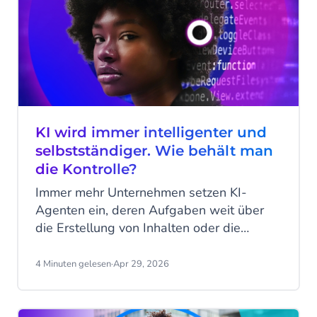
KI wird immer intelligenter und
selbstständiger. Wie behält man
die Kontrolle?
Immer mehr Unternehmen setzen KI-
Agenten ein, deren Aufgaben weit über
die Erstellung von Inhalten oder die
Beantwortung einfacher Fragen
hinausgehen. Sie bearbeiten
4 Minuten gelesen
·
Apr 29, 2026
Kundenanfragen, aktualisieren Systeme,
lösen Arbeitsabläufe aus und wickeln
sogar Transaktionen ab. Dies sorgt für