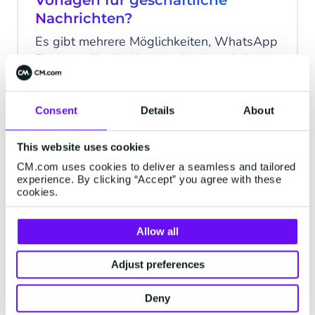
Vorlagen für geschäftliche
Nachrichten?
Es gibt mehrere Möglichkeiten, WhatsApp
Business für die Kommunikation mit Ihren
Kunden zu nutzen. Eine Möglichkeit ist das
Kundenbetreuungsfenster. In diesem Fall
wird das Gespräch vom Kunden initiiert.
Consent
Details
About
5 Minuten gelesen
·
Jun 07, 2023
Wenn Sie Ihren Kunden zuerst erreichen
wollen - nachdem Sie von ihm ein Opt-in
This website uses cookies
dafür erhalten haben - können Sie die
CM.com uses cookies to deliver a seamless and tailored
COMMERCE
experience. By clicking “Accept” you agree with these
sogenannten Nachrichtenvorlagen nutzen.
cookies.
Allow all
Adjust preferences
Deny