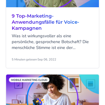
9 Top-Marketing-
Anwendungsfälle für Voice-
Kampagnen
Was ist wirkungsvoller als eine
persönliche, gesprochene Botschaft? Die
menschliche Stimme ist eine der
wirkungsvollsten Methoden, um Ihren
Kunden, Unterstützern und Mitarbeitern
5 Minuten gelesen
·
Sep 06, 2022
Informationen zu vermitteln. Aber wie
können Sie dies in großem Umfang tun?
Mit Sprachkampagnen können Sie
MOBILE MARKETING CLOUD
Menschen effektiv erreichen, das
Engagement und die Reichweite steigern
und gleichzeitig die Kosten kontrollieren.