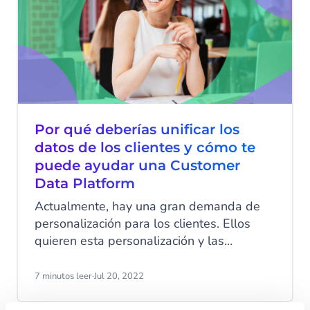
Por qué deberías unificar los
datos de los clientes y cómo te
puede ayudar una Customer
Data Platform
Actualmente, hay una gran demanda de
personalización para los clientes. Ellos
quieren esta personalización y las
empresas la quieren ofrecer. Para que tu
empresa ofrezca experiencias
7 minutos leer
·
Jul 20, 2022
personalizadas con éxito, lo primero que