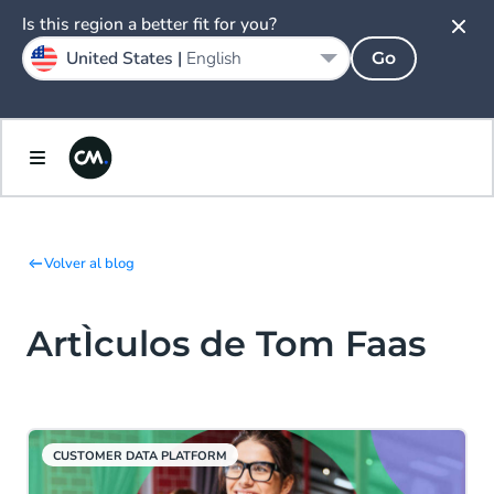
Is this region a better fit for you?
United States |
English
Go
Volver al blog
ArtÌculos de Tom Faas
CUSTOMER DATA PLATFORM