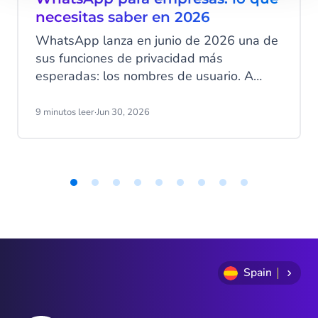
necesitas saber en 2026
WhatsApp lanza en junio de 2026 una de
sus funciones de privacidad más
esperadas: los nombres de usuario. A
partir de esa fecha, tus clientes podrán
ocultar su número de teléfono al contactar
9 minutos leer
·
Jun 30, 2026
con tu empresa a través de WhatsApp
Business. Ese cambio tiene implicaciones
directas en cómo identificas clientes,
gestionas campañas y estructuras tus
datos.
Item
1
of
9
Spain