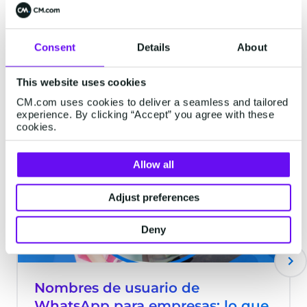
debes hacer es unificar los datos de los
clientes mediante una Customer Data
Platform.
Consent
Details
About
Artículos relacionados
This website uses cookies
CM.com uses cookies to deliver a seamless and tailored
experience. By clicking “Accept” you agree with these
cookies.
MESSAGING
Allow all
Adjust preferences
Deny
Nombres de usuario de
WhatsApp para empresas: lo que