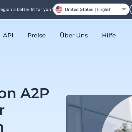
region a better fit for you?
United States |
English
API
Preise
Über Uns
Hilfe
von A2P
r
n