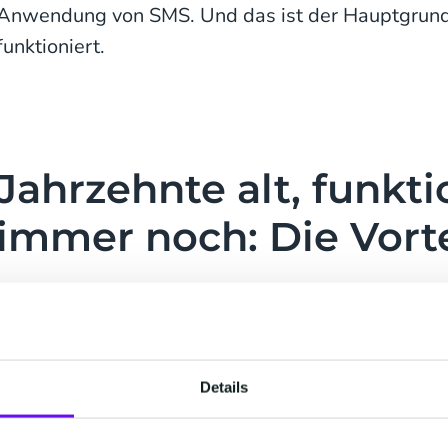
Anwendung von SMS. Und das ist der Hauptgrund
funktioniert.
Jahrzehnte alt, funkti
immer noch: Die Vort
Der SMS-Versand funktioniert auf Netzebene: Der
der Nachricht geschehen ist, und der Status wird
Details
zurückgemeldet. Es gibt vier Zustände: SENT, D
UNDELIVERED. Aufgrund dieser Standardantwort