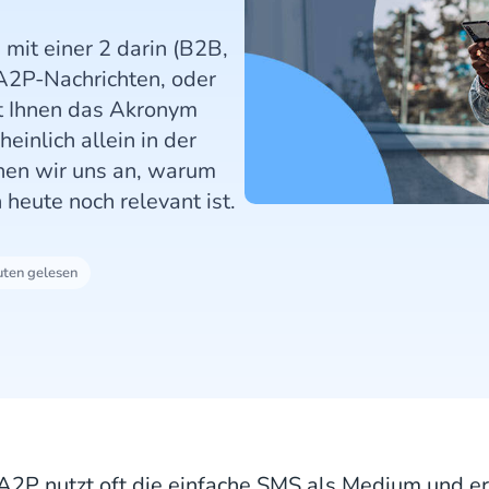
 mit einer 2 darin (B2B,
n A2P-Nachrichten, oder
st Ihnen das Akronym
einlich allein in der
hen wir uns an, warum
heute noch relevant ist.
uten gelesen
A2P nutzt oft die einfache SMS als Medium und e