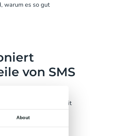
, warum es so gut
oniert
eile von SMS
 Betreiber "weiß", was mit
 an den Absender
About
ELIVERED, FAILED und
en kann eine A2P-