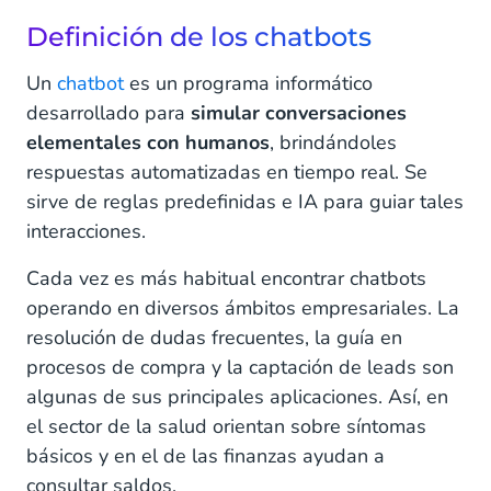
Características de los chatbots
Definición de los chatbots
Definición de los agentes virtuales
Un
chatbot
es un programa informático
Características de los agentes virtuales
desarrollado para
simular conversaciones
elementales con humanos
, brindándoles
Chatbot vs. Virtual Agent: diferencias clave
respuestas automatizadas en tiempo real. Se
Complejidad de interacción
sirve de reglas predefinidas e IA para guiar tales
interacciones.
Capacidad de aprendizaje y adaptación
Cada vez es más habitual encontrar chatbots
Aplicaciones en diferentes industrias
operando en diversos ámbitos empresariales. La
Elegir entre un chatbot y un agente virtual
resolución de dudas frecuentes, la guía en
procesos de compra y la captación de leads son
Evaluación de necesidades empresariales
algunas de sus principales aplicaciones. Así, en
el sector de la salud orientan sobre síntomas
Comparación de costos y beneficios
básicos y en el de las finanzas ayudan a
Casos de éxito
consultar saldos.