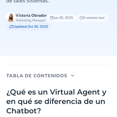
de tales sistemas.
Victoria Obrador
Jun 26, 2025
6 minutos leer
Marketing Manager
Updated Oct 30, 2025
TABLA DE CONTENIDOS
¿Qué es un Virtual Agent y en qué se diferencia de
¿Qué es un Virtual Agent y
un Chatbot?
en qué se diferencia de un
Definición de los chatbots
Chatbot?