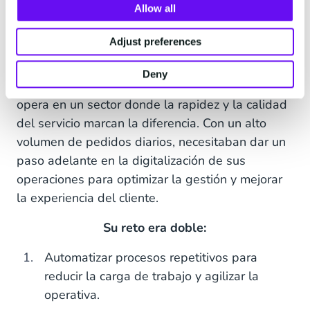
Allow all
inteligente para una logística
eficiente
Adjust preferences
Una empresa especializada en
la entrega a
Deny
domicilio de muebles
y productos voluminosos,
opera en un sector donde la rapidez y la calidad
del servicio marcan la diferencia. Con un alto
volumen de pedidos diarios, necesitaban dar un
paso adelante en la digitalización de sus
operaciones para optimizar la gestión y mejorar
la experiencia del cliente.
Su reto era doble:
Automatizar procesos repetitivos para
reducir la carga de trabajo y agilizar la
operativa.