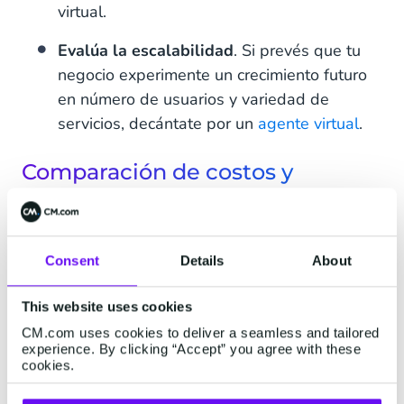
virtual.
Evalúa la escalabilidad
. Si prevés que tu
negocio experimente un crecimiento futuro
en número de usuarios y variedad de
servicios, decántate por un
agente virtual
.
Comparación de costos y
beneficios
(TABLA)
Consent
Details
About
This website uses cookies
Casos de éxito
CM.com uses cookies to deliver a seamless and tailored
experience. By clicking “Accept” you agree with these
TAMDIS | Comunicación mas
cookies.
segura (RCS) y automatización