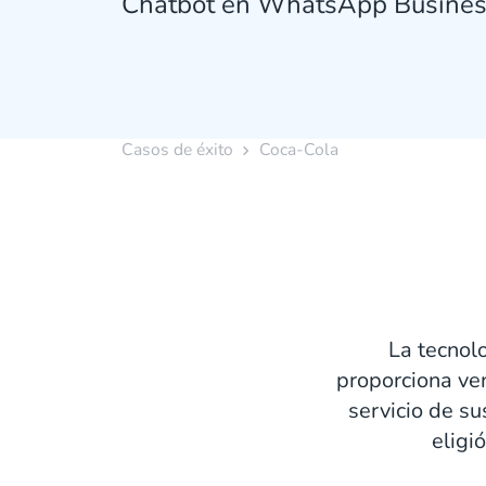
Chatbot en WhatsApp Busine
Casos de éxito
Coca-Cola
La tecnolo
proporciona ve
servicio de s
eligi