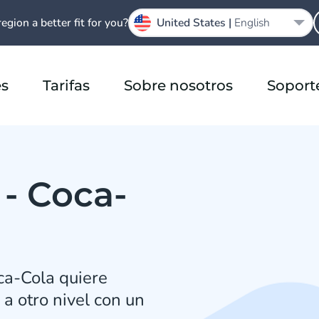
region a better fit for you?
United States |
English
es
Tarifas
Sobre nosotros
Soport
 - Coca-
ca-Cola quiere
 a otro nivel con un