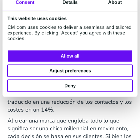
Consent
Details
About
This website uses cookies
CM.com uses cookies to deliver a seamless and tailored
experience. By clicking “Accept” you agree with these
cookies.
Allow all
Resultados
Adjust preferences
Durante las primeras semanas, el uso del
chatbot en la página de ayuda fue del 65%. En
Deny
11 meses, el uso del bot es del 80%. Esto se ha
traducido en una reducción de los contactos y los
costes en un 14%.
Al crear una marca que engloba todo lo que
significa ser una chica millennial en movimiento,
cada decisión se basa en sus clientes. Si bien los