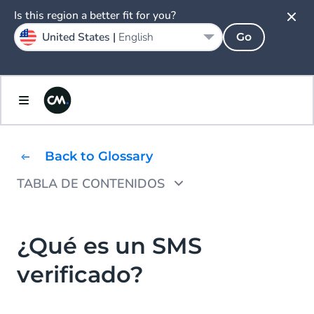
Is this region a better fit for you?
United States |
English
Go
Back to Glossary
TABLA DE CONTENIDOS
¿Dónde están disponibles los SMS
verificados?
¿Qué es un SMS
¿Cómo funcionan los SMS verificados?
verificado?
¿Cuáles son las ventajas de utilizar los SMS
verificados?