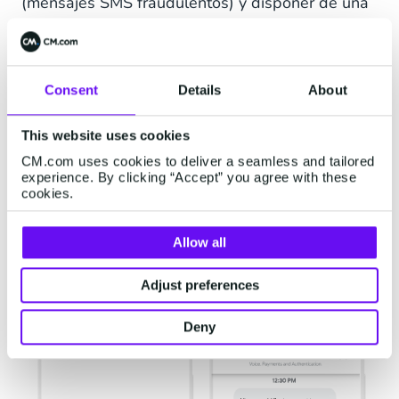
(mensajes SMS fraudulentos) y disponer de una
bandeja de entrada de SMS de marca como
prueba de identidad.
Bandeja de entrada con marca
Consent
Details
About
Las empresas pueden añadir una descripción de
This website uses cookies
100 caracteres, un
logotipo y un nombre de
CM.com uses cookies to deliver a seamless and tailored
marca
(independientemente de si utilizan un
experience. By clicking “Accept” you agree with these
código largo o un código corto) a su perfil.
cookies.
Allow all
Adjust preferences
Deny