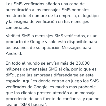
Los SMS verificados añaden una capa de
Seguridad
autenticación a los mensajes SMS normales
mostrando el nombre de tu empresa, el logotipo
Confianza
y la insignia de verificación en tus mensajes
comerciales.
Bandeja de entrada con marca
Verified SMS o mensajes SMS verificados, es un
¿Cuál es la diferencia entre los SMS
producto de Google y sólo está disponible para
verificados y la mensajería empresarial RCS?
los usuarios de su aplicación Messages para
Android.
¿Cuál es la diferencia entre SMS verificados y
Google's Business Messages?
En todo el mundo se envían más de 23.000
millones de mensajes SMS al día, por lo que es
¿Cómo puedo empezar a verificar los
difícil para las empresas diferenciarse en este
mensajes de las empresas?
espacio. Aquí es donde entran en juego los SMS
Cómo integrar la API de mensajería
verificados de Google; es mucho más probable
empresarial de CM.com
que los clientes presten atención a un mensaje
procedente de una fuente de confianza, y que no
sea un "SMS basura".