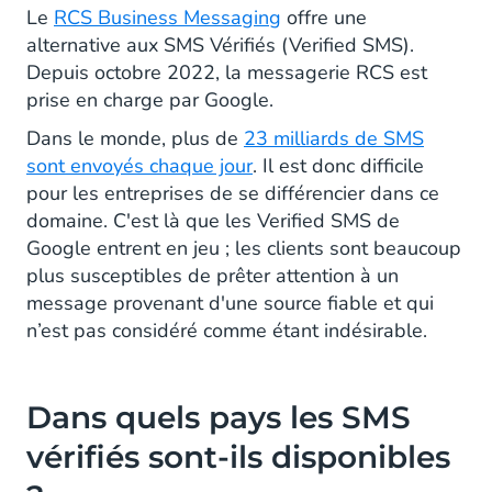
Le
RCS Business Messaging
offre une
1. Sécurité
alternative aux SMS Vérifiés (Verified SMS).
Depuis octobre 2022, la messagerie RCS est
2. Confiance
prise en charge par Google.
3. Reconnaissance
Dans le monde, plus de
23 milliards de SMS
sont envoyés chaque jour
. Il est donc difficile
Qu'est-ce que le RCS Business Messaging ?
pour les entreprises de se différencier dans ce
domaine. C'est là que les Verified SMS de
En quoi est-ce différent de Google’s
Google entrent en jeu ; les clients sont beaucoup
Business Messages ?
plus susceptibles de prêter attention à un
Premiers pas avec RCS Business Messaging
message provenant d'une source fiable et qui
n’est pas considéré comme étant indésirable.
Dans quels pays les SMS
vérifiés sont-ils disponibles