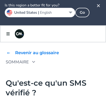
Is this region a better fit for you?
United States |
English
Go
Revenir au glossaire
SOMMAIRE
Dans quels pays les SMS vérifiés sont-ils
disponibles ?
Qu'est-ce qu'un SMS
Comment fonctionne le SMS Vérifié ?
vérifié ?
Quels sont les avantages d'utiliser les SMS
Vérifiés?