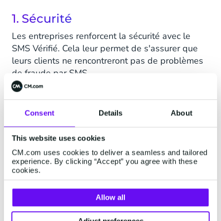
1. Sécurité
Les entreprises renforcent la sécurité avec le
SMS Vérifié. Cela leur permet de s'assurer que
leurs clients ne rencontreront pas de problèmes
de fraude par SMS.
2. Confiance
Consent
Details
About
Les SMS Vérifiés permettent aux entreprises
d'établir une relation de confiance avec leurs
This website uses cookies
utilisateurs et de les protéger contre l'usurpation
d'identité (messages SMS frauduleux) en
CM.com uses cookies to deliver a seamless and tailored
experience. By clicking “Accept” you agree with these
disposant d'une interface conversationnelle aux
cookies.
couleurs de la marque comme preuve d'identité.
Allow all
3. Reconnaissance
Adjust preferences