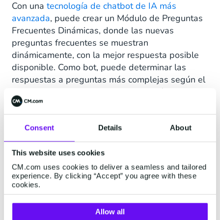
Con una
tecnología de chatbot de IA más
avanzada
, puede crear un Módulo de Preguntas
Frecuentes Dinámicas, donde las nuevas
preguntas frecuentes se muestran
dinámicamente, con la mejor respuesta posible
disponible. Como bot, puede determinar las
respuestas a preguntas más complejas según el
formato de la pregunta y la información que
tiene su organización. Por ejemplo, los clientes
pueden hacer la pregunta en cualquier forma y
el bot buscará la mejor respuesta en todas las
Consent
Details
About
bases de datos conectadas (ya sea el sitio web,
su catálogo o preguntas previamente
This website uses cookies
realizadas). Puede reconocer preguntas basadas
CM.com uses cookies to deliver a seamless and tailored
experience. By clicking “Accept” you agree with these
en entidades e intenciones.
cookies.
Allow all
¿Cuáles son los beneficios