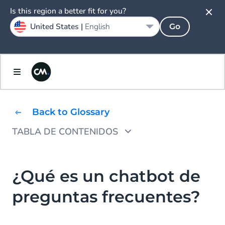
Is this region a better fit for you?
United States |
English
Go
Back to Glossary
TABLA DE CONTENIDOS
¿Cuáles son los beneficios de un chatbot de
preguntas frecuentes?
¿Qué es un chatbot de
Cómo empezar con un chatbot de preguntas
preguntas frecuentes?
frecuentes