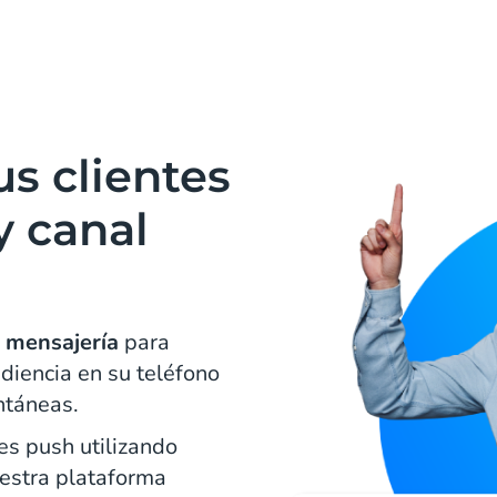
s clientes
 canal
 mensajería
para
diencia en su teléfono
antáneas.
es push utilizando
uestra plataforma