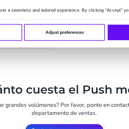
Nuestra documentación
er a seamless and tailored experience. By clicking “Accept” yo
JAVASCRIPT y C #. Ofre
implementación.
Adjust preferences
Documentación
nto cuesta el Push m
ar grandes volúmenes? Por favor, ponte en contac
departamento de ventas.