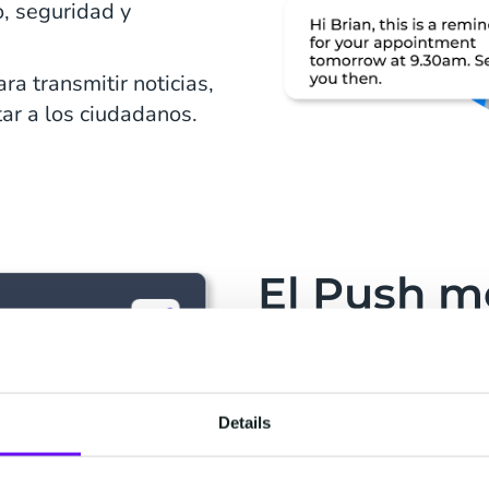
o, seguridad y
a transmitir noticias,
tar a los ciudadanos.
El Push m
para desar
Nuestro portal transmi
Details
segundos. Tenemos cone
SMS y ofrecemos sopor