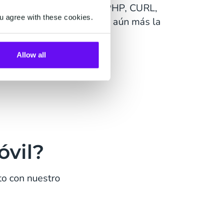
 API está disponible en PHP, CURL,
u agree with these cookies.
cemos SDK para facilitar aún más la
Allow all
óvil?
to con nuestro