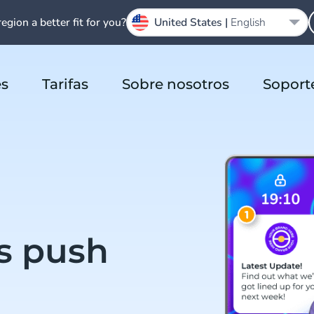
region a better fit for you?
United States |
English
es
Tarifas
Sobre nosotros
Soport
s push