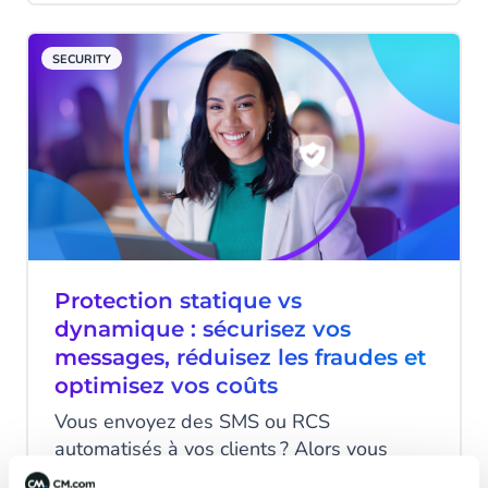
suffit pas toujours : des applications ou
services mal configurés restent
SECURITY
vulnérables à la fraude et souvent peu
rentables. Pour répondre à ce besoin,
CM.com propose une solution complète et
intégrée : la Verification API.
Protection statique vs
dynamique : sécurisez vos
messages, réduisez les fraudes et
optimisez vos coûts
Vous envoyez des SMS ou RCS
automatisés à vos clients ? Alors vous
devez vous assurer que ce trafic est sûr et