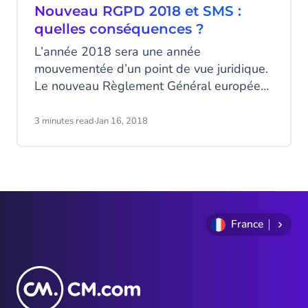
?
Nouveau RGPD 2018 et SMS :
quelles conséquences ?
L’année 2018 sera une année
mouvementée d’un point de vue juridique.
Le nouveau Règlement Général européen
sur la Protection des Données (RGPD) qui
entrera en vigueur le 25 mai 2018 est
3 minutes read
·
Jan 16, 2018
incontournable pour l’activité de CM. Quels
impacts pour les clients de CM ?
France