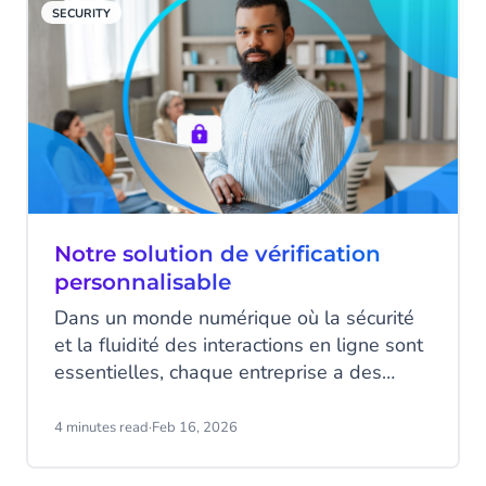
SECURITY
argent. Mais rassurez-vous : il existe une
nouvelle méthode de vérification, pratique
et rapide, qui aide à sécuriser vos comptes
en ligne. Son nom : Number Verify !
Notre solution de vérification
personnalisable
Dans un monde numérique où la sécurité
et la fluidité des interactions en ligne sont
essentielles, chaque entreprise a des
besoins spécifiques pour protéger ses
données et ses échanges avec les clients.
4 minutes read
·
Feb 16, 2026
Et ces besoins variés nécessitent des
solutions adaptées. C’est pourquoi