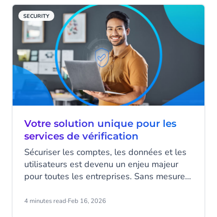
CM.com propose la « Vérification sur-
SECURITY
mesure » : une solution flexible et
personnalisable, conçue pour répondre
exactement à vos exigences.
Votre solution unique pour les
services de vérification
Sécuriser les comptes, les données et les
utilisateurs est devenu un enjeu majeur
pour toutes les entreprises. Sans mesures
adaptées, vous risquez de vous retrouver
à la une pour une faille de sécurité. Mais
4 minutes read
·
Feb 16, 2026
multiplier les solutions de protection ne