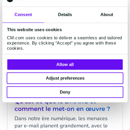
efficace. Quand vous envoyez des codes à
grande échelle, il est crucial de bloquer le
5 minutes read
·
Jan 29, 2026
Consent
Details
About
trafic frauduleux sans pénaliser vos vrais
utilisateurs. Et évidemment, vous ne
This website uses cookies
voulez pas payer pour des messages
SECURITY
CM.com uses cookies to deliver a seamless and tailored
fictifs. La solution ? La protection statique
experience. By clicking “Accept” you agree with these
et dynamique.
cookies.
Allow all
Adjust preferences
Deny
Qu'est-ce que le DMARC et
comment le met-on en œuvre ?
Dans notre ère numérique, les menaces
par e-mail planent grandement, avec le