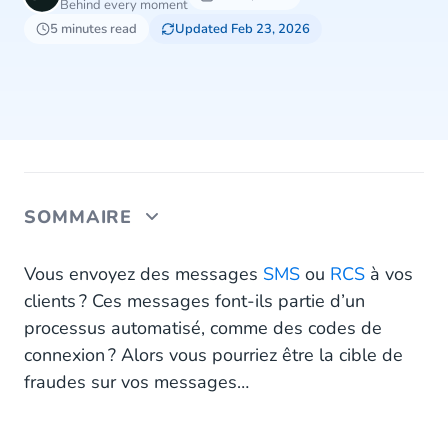
Behind every moment
5 minutes read
Updated Feb 23, 2026
SOMMAIRE
Quels risques de fraude pour les messages
Vous envoyez des messages
SMS
ou
RCS
à vos
automatisés ?
clients ? Ces messages font-ils partie d’un
processus automatisé, comme des codes de
Comment se protéger contre l’AIT ?
connexion ? Alors vous pourriez être la cible de
Protection statique vs dynamique
fraudes sur vos messages…
Quelle solution pour votre entreprise ?