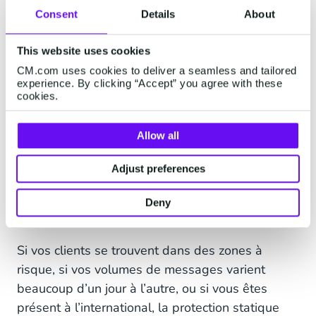
l’avance le trafic vers les destinations à haut
Consent
Details
About
risque grâce à des listes autorisées et
interdites.
This website uses cookies
CM.com uses cookies to deliver a seamless and tailored
Limitation du débit
: contrôlez le nombre
experience. By clicking “Accept” you agree with these
de messages envoyés sur une période
cookies.
donnée pour éviter les pics incontrôlés qui
font grimper les coûts.
Allow all
La prévention statique fonctionne très bien pour
Adjust preferences
la plupart des entreprises, notamment celles
avec des flux de messages relativement simples.
Deny
Mais ce n’est pas toujours si simple.
Si vos clients se trouvent dans des zones à
risque, si vos volumes de messages varient
beaucoup d’un jour à l’autre, ou si vous êtes
présent à l’international, la protection statique