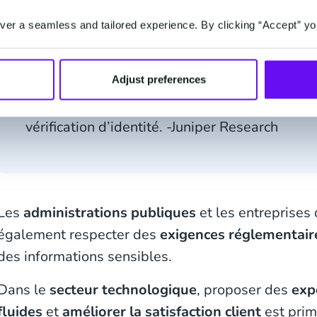
er a seamless and tailored experience. By clicking “Accept” yo
Adjust preferences
Le secteur bancaire effectuera à lui seul 37 mi
d’identité d’ici 2024, soit plus de la moitié 
vérification d’identité. -Juniper Research
Les
administrations publiques
et les entreprises
également respecter des
exigences réglementaire
des informations sensibles.
Dans le
secteur technologique
, proposer des
exp
fluides
et
améliorer la satisfaction client
est primo