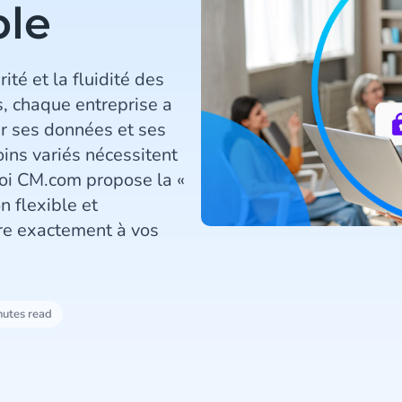
ble
té et la fluidité des
s, chaque entreprise a
r ses données et ses
oins variés nécessitent
uoi CM.com propose la «
n flexible et
re exactement à vos
nutes read