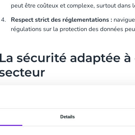
peut être coûteux et complexe, surtout dans l
Respect strict des réglementations :
naviguer
régulations sur la protection des données peut
La sécurité adaptée 
secteur
Pour des secteurs comme la finance, la tech, l’adm
logistique, les enjeux sont particulièrement impor
financiers
doivent gérer un
volume élevé
de vérifi
garantissant la sécurité des données et la conf
Details
strictes
.