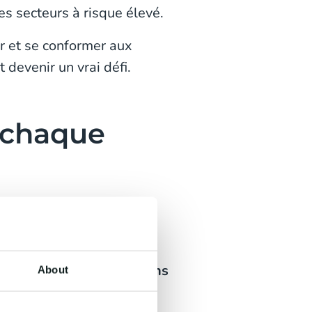
es secteurs à risque élevé.
 et se conformer aux
 devenir un vrai défi.
à chaque
inistration publique ou la
tants. Les
services
cations d’identité tout en
ormité aux réglementations
About