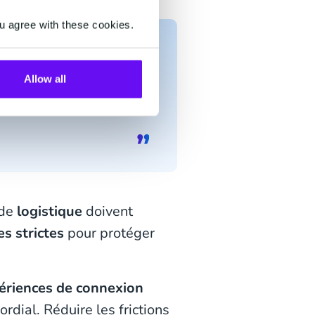
u agree with these cookies.
Allow all
lliards de vérifications
du marché mondial de la
 de
logistique
doivent
s strictes
pour protéger
ériences de connexion
rdial. Réduire les frictions