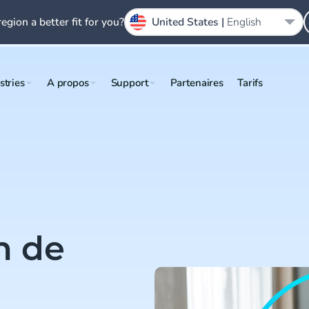
region a better fit for you?
United States |
English
stries
A propos
Support
Partenaires
Tarifs
n de