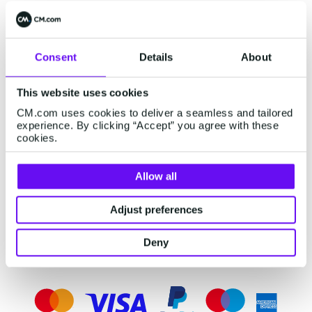
Plateforme de Paiement
Gérez tous vos paiements, sur votre site e-
Consent
Details
About
commerce, en boutique ou même au sein d'une
conversation. Notre plateforme évolutive vous
This website uses cookies
permet d'intégrer plusieurs modes et canaux de
CM.com uses cookies to deliver a seamless and tailored
paiement.
experience. By clicking “Accept” you agree with these
cookies.
Découvrez la Plateforme
Allow all
Adjust preferences
Deny