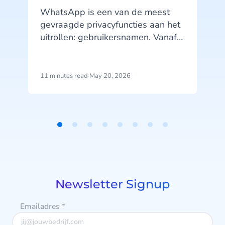
WhatsApp is een van de meest
gevraagde privacyfuncties aan het
uitrollen: gebruikersnamen. Vanaf
juni 2026 kunnen jouw klanten hun
telefoonnummer verbergen
wanneer ze jouw bedrijf een
11 minutes read
·
May 20, 2026
4
bericht sturen. Die verandering
heeft concrete gevolgen voor hoe
je klanten identificeert, campagnes
uitvoert en je data structureert.
i
Item
1
of
8
Newsletter Signup
Emailadres
*
r
p