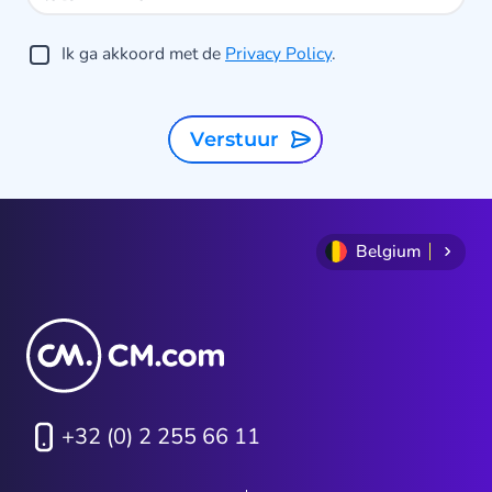
j
Ik ga akkoord met de
Privacy Policy
.
Verstuur
Belgium
+32 (0) 2 255 66 11