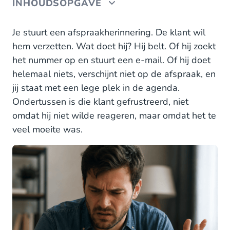
INHOUDSOPGAVE
SMS is een monoloog. Klanten willen een dialoog.
Je stuurt een afspraakherinnering. De klant wil
hem verzetten. Wat doet hij? Hij belt. Of hij zoekt
Wat WhatsApp en RCS toevoegen
het nummer op en stuurt een e-mail. Of hij doet
helemaal niets, verschijnt niet op de afspraak, en
"Maar niet al mijn klanten hebben WhatsApp of
RCS"
jij staat met een lege plek in de agenda.
Ondertussen is die klant gefrustreerd, niet
Zo doen anderen het al
omdat hij niet wilde reageren, maar omdat het te
veel moeite was.
Van SMS naar omnichannel: hoe werkt de stap?
Klaar voor het gesprek?