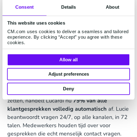
Consent
Details
About
Retail: Lucardi
This website uses cookies
Lucardi, de grootste juwelierszaak van
CM.com uses cookies to deliver a seamless and tailored
Nederland met meer dan 100 winkels, groeide
experience. By clicking “Accept” you agree with these
cookies.
snel in online omzet. En daarmee groeide het
volume aan klantvragen: bestelstatus, retouren,
Allow all
klachten. Dezelfde vragen, keer op keer.
Adjust preferences
Door over te stappen op een conversationeel
platform – met Mobile Service Cloud en
Deny
WhatsApp als kanaal – en AI-collega Lucie in te
zetten, handelt Lucardi nu
79% van alle
klantgesprekken volledig automatisch
af. Lucie
beantwoordt vragen 24/7, op alle kanalen, in 72
talen. Medewerkers houden tijd over voor
gesprekken die echt menselijk contact vragen.