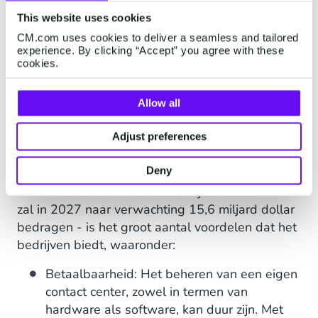
This website uses cookies
CM.com uses cookies to deliver a seamless and tailored
experience. By clicking “Accept” you agree with these
cookies.
Allow all
De voordelen van CCaaS
Adjust preferences
Deny
De reden voor de groeiende populariteit van
CCaaS-software - de wereldwijde CCaaS-markt
zal in 2027 naar verwachting 15,6 miljard dollar
bedragen - is het groot aantal voordelen dat het
bedrijven biedt, waaronder:
Betaalbaarheid: Het beheren van een eigen
contact center, zowel in termen van
hardware als software, kan duur zijn. Met