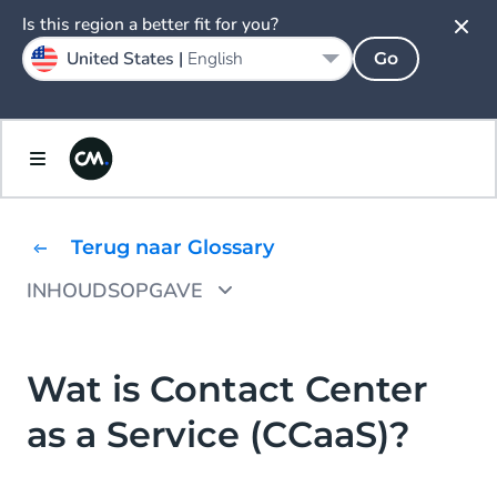
Is this region a better fit for you?
United States |
English
Go
Terug naar Glossary
INHOUDSOPGAVE
Cloud Contact Center vs. on-premise
CCaaS vs CPaaS vs UCaaS: wat zijn de
Wat is Contact Center
verschillen?
as a Service (CCaaS)?
De voordelen van CCaaS